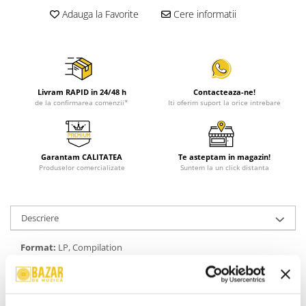
Adauga la Favorite
Cere informatii
Livram RAPID in 24/48 h
Contacteaza-ne!
de la confirmarea comenzii*
Iti oferim suport la orice intrebare
Garantam CALITATEA
Te asteptam in magazin!
Produselor comercializate
Suntem la un click distanta
Descriere
Format:
LP, Compilation
Pop, Schlager, Vocal, LP, Compilation, 1986
An Lansare:
1986
Stil:
Schlager, Vocal