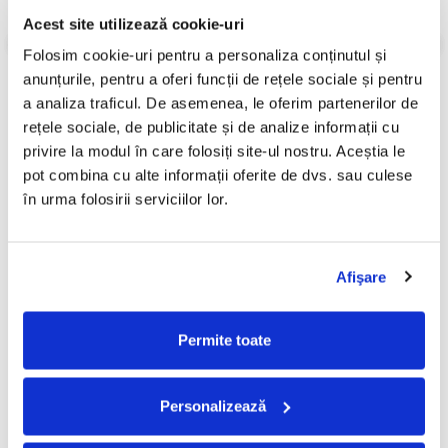
Informatii conformitate produs
Acest site utilizează cookie-uri
Review-uri
(0)
Folosim cookie-uri pentru a personaliza conținutul și 
anunțurile, pentru a oferi funcții de rețele sociale și pentru 
a analiza traficul. De asemenea, le oferim partenerilor de 
rețele sociale, de publicitate și de analize informații cu 
PRODUSE ALTERNATIVE
privire la modul în care folosiți site-ul nostru. Aceștia le 
pot combina cu alte informații oferite de dvs. sau culese 
în urma folosirii serviciilor lor.
Oana Sîrbu - Te Iubeam,
Mirabela Dauer - De Dragul
-30%
-30%
(Disc Vinil)
Tău, (Disc Vinil)
149,99 Lei
29,99 Lei
104,99 Lei
20,99 Lei
Afişare
ADAUGA IN COS
ADAUGA IN COS
Permite toate
Personalizează
FRECVENT CUMPARATE