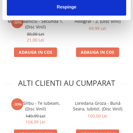
IMPREUNA
Respinge
Mircea Baniciu - Secunda 1,
Holograf - 2, (Disc Vinil)
-30%
(Disc Vinil)
69,99 Lei
30,00 Lei
21,00 Lei
ADAUGA IN COS
ADAUGA IN COS
ALTI CLIENTI AU CUMPARAT
Oana Sîrbu - Te Iubeam,
Loredana Groza - Bună
-30%
(Disc Vinil)
Seara, Iubito!, (Disc Vinil)
149,99 Lei
100,00 Lei
104,99 Lei