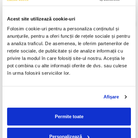
B8. Un Telefon Discret, Dialog
An Lansare:
1990
Stil:
Comedy, Dialogue, Monolog
Acest site utilizează cookie-uri
Informatii conformitate produs
Folosim cookie-uri pentru a personaliza conținutul și 
anunțurile, pentru a oferi funcții de rețele sociale și pentru 
Review-uri
(0)
a analiza traficul. De asemenea, le oferim partenerilor de 
rețele sociale, de publicitate și de analize informații cu 
privire la modul în care folosiți site-ul nostru. Aceștia le 
PRODUSE ALTERNATIVE
pot combina cu alte informații oferite de dvs. sau culese 
în urma folosirii serviciilor lor.
Toma Caragiu - Momente
Amza Pellea - Nea
-30%
-30%
Vesele, (Disc Vinil)
Mărin...De Peste Olt, (Disc
Afişare
Vinil)
99,99 Lei
49,99 Lei
69,99 Lei
34,99 Lei
Permite toate
ADAUGA IN COS
ADAUGA IN COS
Personalizează