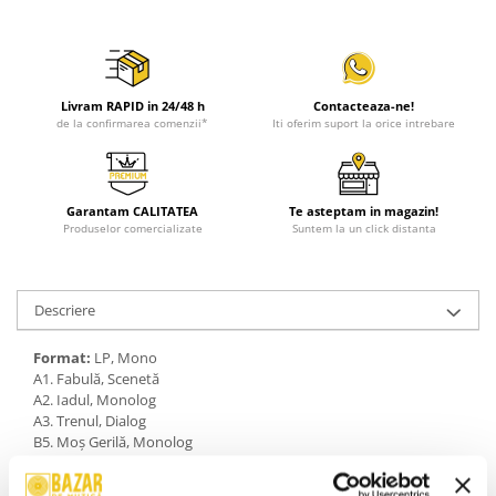
Livram RAPID in 24/48 h
Contacteaza-ne!
de la confirmarea comenzii*
Iti oferim suport la orice intrebare
Garantam CALITATEA
Te asteptam in magazin!
Produselor comercializate
Suntem la un click distanta
Descriere
Format:
LP, Mono
A1. Fabulă, Scenetă
A2. Iadul, Monolog
A3. Trenul, Dialog
B5. Moș Gerilă, Monolog
B6. Petrecerea Continuă, Monolog
B7. Trei Anectode : Oul, Gangsterul, Haremul