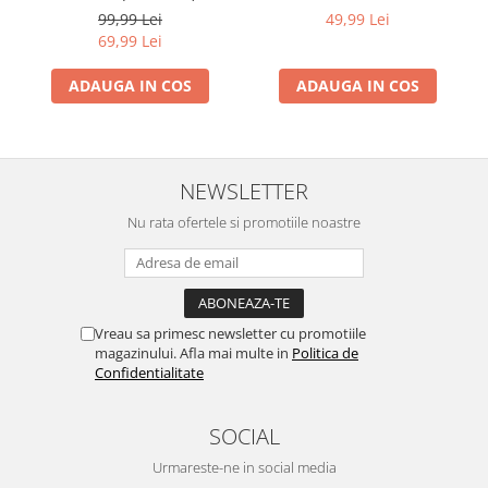
Mississippi (Aventurile Lui
99,99 Lei
49,99 Lei
Huckleberry Finn), (Disc
69,99 Lei
Vinil)
ADAUGA IN COS
ADAUGA IN COS
NEWSLETTER
Nu rata ofertele si promotiile noastre
Vreau sa primesc newsletter cu promotiile
magazinului. Afla mai multe in
Politica de
Confidentialitate
SOCIAL
Urmareste-ne in social media