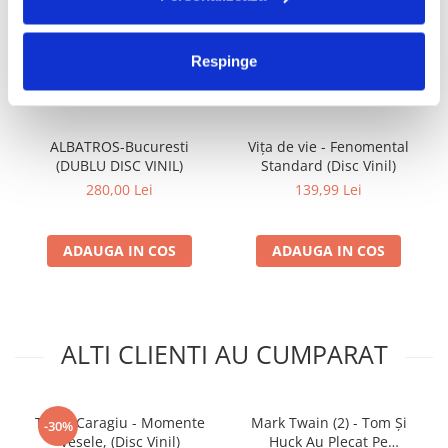
FRECVENT CUMPARATE
Respinge
IMPREUNA
ALBATROS-Bucuresti
Vița de vie - Fenomental
(DUBLU DISC VINIL)
Standard (Disc Vinil)
280,00 Lei
139,99 Lei
ADAUGA IN COS
ADAUGA IN COS
ALTI CLIENTI AU CUMPARAT
Toma Caragiu - Momente
Mark Twain (2) - Tom Și
-30%
Vesele, (Disc Vinil)
Huck Au Plecat Pe