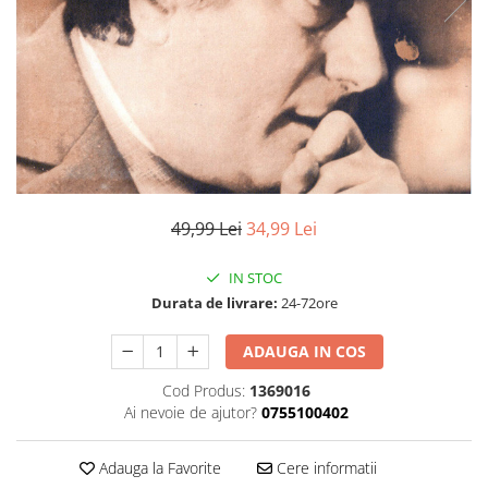
Discuri vinil 7' (mici)
Patriotice
Patriotice
Viniluri Românești
Colecția Electrecord
49,99 Lei
34,99 Lei
IN STOC
Durata de livrare:
24-72ore
ADAUGA IN COS
Cod Produs:
1369016
Ai nevoie de ajutor?
0755100402
Adauga la Favorite
Cere informatii