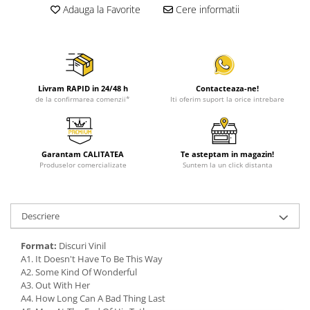
Adauga la Favorite
Cere informatii
Livram RAPID in 24/48 h
Contacteaza-ne!
de la confirmarea comenzii*
Iti oferim suport la orice intrebare
Garantam CALITATEA
Te asteptam in magazin!
Produselor comercializate
Suntem la un click distanta
Descriere
Format:
Discuri Vinil
A1. It Doesn't Have To Be This Way
A2. Some Kind Of Wonderful
A3. Out With Her
A4. How Long Can A Bad Thing Last