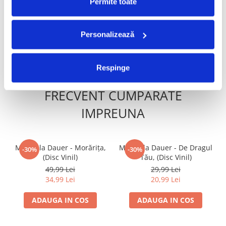
Domnișoară (Disc Vinil)
Galaxy) (Disc Vinil)
Permite toate
120,00 Lei
290,00 Lei
84,00 Lei
Personalizează
ADAUGA IN COS
ADAUGA IN COS
Respinge
FRECVENT CUMPARATE
IMPREUNA
Mirabela Dauer - Morărița,
Mirabela Dauer - De Dragul
-30%
-30%
(Disc Vinil)
Tău, (Disc Vinil)
49,99 Lei
29,99 Lei
34,99 Lei
20,99 Lei
ADAUGA IN COS
ADAUGA IN COS