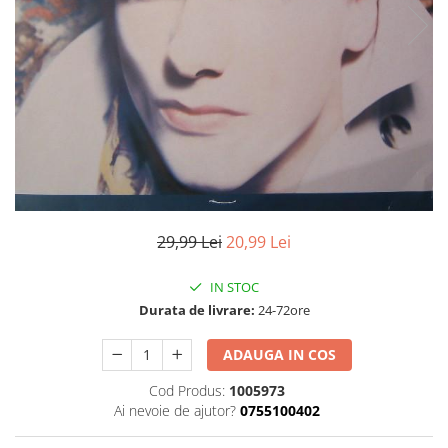
Discuri vinil 7' (mici)
Patriotice
Patriotice
Viniluri Românești
Colecția Electrecord
29,99 Lei
20,99 Lei
IN STOC
Durata de livrare:
24-72ore
ADAUGA IN COS
Cod Produs:
1005973
Ai nevoie de ajutor?
0755100402