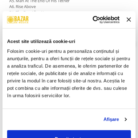
A5. Man At The End Of His Tether
A6. Rise Above
B1. The Day After You
B2. Checking Out
B3. Don't Give It Up
B4. Cash
B5. Beautiful Child
Acest site utilizează cookie-uri
An Lansare:
1987
Stil:
Electronic ; Pop Rock
Folosim cookie-uri pentru a personaliza conținutul și 
Stare Disc:
Mint (M)
anunțurile, pentru a oferi funcții de rețele sociale și pentru 
Stare Coperta:
Near Mint (NM or M-)
a analiza traficul. De asemenea, le oferim partenerilor de 
Informatii conformitate produs
rețele sociale, de publicitate și de analize informații cu 
privire la modul în care folosiți site-ul nostru. Aceștia le 
Review-uri
(0)
pot combina cu alte informații oferite de dvs. sau culese 
în urma folosirii serviciilor lor.
PRODUSE ALTERNATIVE
Afişare
Savoy – Domnișoară,
Delia - Flex (Gray Storm
-30%