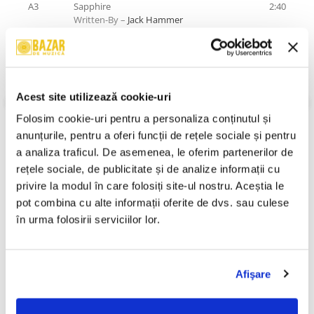
A3
Sapphire
2:40
Written-By –
Jack Hammer
A4
Oh Julie
2:31
Written-By –
S. Stevens
*
A5
I'll Be Satisfied
3:11
Written-By –
Benny Gordan Jnr.
*,
Tyron
Acest site utilizează cookie-uri
Carlo
*
VEZI MAI MULT
Folosim cookie-uri pentru a personaliza conținutul și 
Stare Coperta:
Near Mint (NM or M-)
A6
Vanessa
3:50
anunțurile, pentru a oferi funcții de rețele sociale și pentru 
Stare Disc:
Near Mint (NM or M-)
Written-By –
Billy Swan
,
Dennis Linde
a analiza traficul. De asemenea, le oferim partenerilor de 
Informatii conformitate produs
rețele sociale, de publicitate și de analize informații cu 
B7
Boppity Bop
3:15
Written-By –
S. Stevens
*
privire la modul în care folosiți site-ul nostru. Aceștia le 
Review-uri
(0)
pot combina cu alte informații oferite de dvs. sau culese 
B8
Don't Tell Me We're Through
4:39
în urma folosirii serviciilor lor.
Written-By –
S. Stevens
*
B9
Shirley
2:47
PRODUSE ALTERNATIVE
Written-By –
John Fred
,
Tommy Bryan
Afişare
B10
You Never Talked About Me
2:31
Written-By –
Pomus
*,
Schuman
*
Vița De Vie – În Corzi (Live
Ștefan Hrușcă - La Săvârșitu
-30%