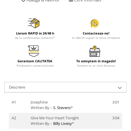
Livram RAPID in 24/48 h
Contacteaza-ne!
de la confirmarea comenzii*
Iti oferim suport la orice intrebare
Garantam CALITATEA
Te asteptam in magazin!
Produselor comercializate
Suntem la un click distanta
Descriere
A1
Josephine
3:01
Written-By –
S. Stevens
*
A2
Give Me Your Heart Tonight
3:04
Written-By –
Billy Livesy
*