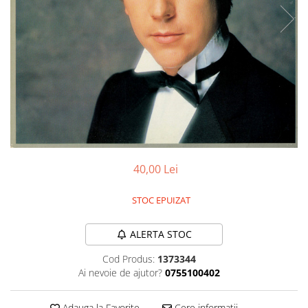
Discuri vinil 7' (mici)
Patriotice
Patriotice
Viniluri Românești
Colecția Electrecord
40,00 Lei
STOC EPUIZAT
ALERTA STOC
Cod Produs:
1373344
Ai nevoie de ajutor?
0755100402
Adauga la Favorite
Cere informatii