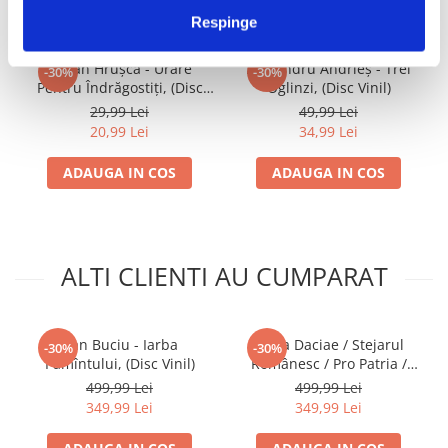
IMPREUNA
Respinge
Ștefan Hrușcă - Urare
Alexandru Andrieș - Trei
-30%
-30%
Pentru Îndrăgostiți, (Disc
Oglinzi, (Disc Vinil)
Vinil)
29,99 Lei
49,99 Lei
20,99 Lei
34,99 Lei
ADAUGA IN COS
ADAUGA IN COS
ALTI CLIENTI AU CUMPARAT
Dan Buciu - Iarba
Terra Daciae / Stejarul
-30%
-30%
Pămîntului, (Disc Vinil)
Românesc / Pro Patria /
Cantata Patriei, (Disc Vinil)
499,99 Lei
499,99 Lei
349,99 Lei
349,99 Lei