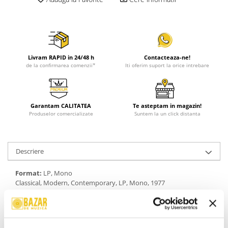
Livram RAPID in 24/48 h
Contacteaza-ne!
de la confirmarea comenzii*
Iti oferim suport la orice intrebare
Garantam CALITATEA
Te asteptam in magazin!
Produselor comercializate
Suntem la un click distanta
Descriere
Format:
LP, Mono
Classical, Modern, Contemporary, LP, Mono, 1977
An Lansare:
1977
Stil:
Modern, Contemporary
Gen:
Clasică
Informatii conformitate produs