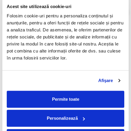
Acest site utilizează cookie-uri
Review-uri
(0)
Folosim cookie-uri pentru a personaliza conținutul și 
anunțurile, pentru a oferi funcții de rețele sociale și pentru 
a analiza traficul. De asemenea, le oferim partenerilor de 
rețele sociale, de publicitate și de analize informații cu 
PRODUSE ALTERNATIVE
privire la modul în care folosiți site-ul nostru. Aceștia le 
pot combina cu alte informații oferite de dvs. sau culese 
în urma folosirii serviciilor lor.
Johann Sebastian Bach -
Orchestra simfonică a
-30%
-30%
Goldberg Variations =
Filarmonicii Din Cluj-
Variațiunile Goldberg, BWV
Napoca - Souvenir From
29,99 Lei
49,99 Lei
988, (Disc Vinil)
Romania, (Disc Vinil)
20,99 Lei
34,99 Lei
Afişare
ADAUGA IN COS
ADAUGA IN COS
Permite toate
Personalizează
FRECVENT CUMPARATE