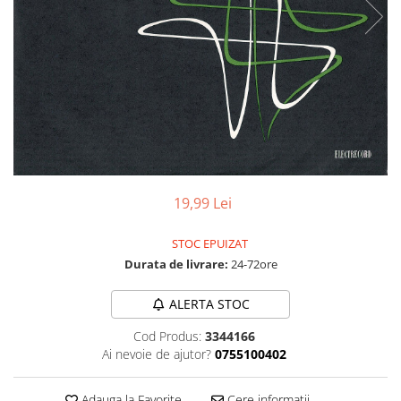
Discuri vinil 7' (mici)
Patriotice
Patriotice
Viniluri Românești
Colecția Electrecord
19,99 Lei
STOC EPUIZAT
Durata de livrare:
24-72ore
ALERTA STOC
Cod Produs:
3344166
Ai nevoie de ajutor?
0755100402
Adauga la Favorite
Cere informatii