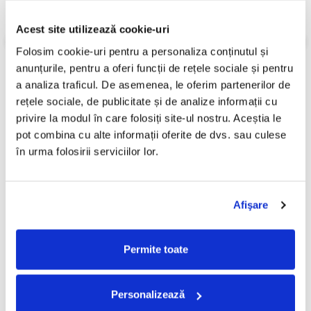
Gen:
Folclor
Informatii conformitate produs
Acest site utilizează cookie-uri
Folosim cookie-uri pentru a personaliza conținutul și 
Review-uri
(0)
anunțurile, pentru a oferi funcții de rețele sociale și pentru 
a analiza traficul. De asemenea, le oferim partenerilor de 
rețele sociale, de publicitate și de analize informații cu 
PRODUSE ALTERNATIVE
privire la modul în care folosiți site-ul nostru. Aceștia le 
pot combina cu alte informații oferite de dvs. sau culese 
în urma folosirii serviciilor lor.
Romica Puceanu - Romica
Romica Puceanu - Vîntule,
-30%
Puceanu, (Disc Vinil)
Bătaia Ta, (Disc Vinil)
99,99 Lei
99,99 Lei
Afişare
69,99 Lei
ADAUGA IN COS
ADAUGA IN COS
Permite toate
Personalizează