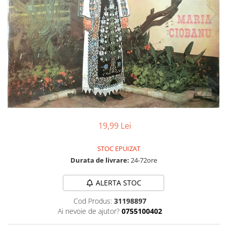
Discuri vinil 7' (mici)
Patriotice
Patriotice
Viniluri Românești
Colecția Electrecord
19,99 Lei
STOC EPUIZAT
Durata de livrare:
24-72ore
ALERTA STOC
Cod Produs:
31198897
Ai nevoie de ajutor?
0755100402