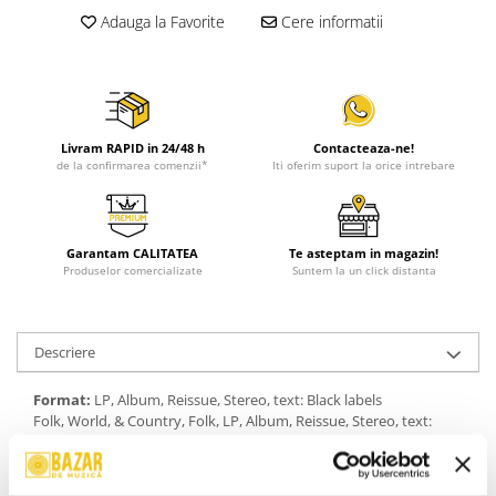
Adauga la Favorite
Cere informatii
Livram RAPID in 24/48 h
Contacteaza-ne!
de la confirmarea comenzii*
Iti oferim suport la orice intrebare
Garantam CALITATEA
Te asteptam in magazin!
Produselor comercializate
Suntem la un click distanta
Descriere
Format:
LP, Album, Reissue, Stereo, text: Black labels
Folk, World, & Country, Folk, LP, Album, Reissue, Stereo, text:
Black labels , 0
An Lansare:
An Lansare:
Stil:
Folk