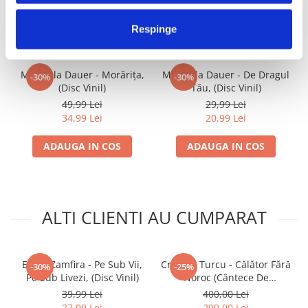
FRECVENT CUMPARATE
IMPREUNA
Respinge
Mirabela Dauer - Morărița,
Mirabela Dauer - De Dragul
-30%
-30%
(Disc Vinil)
Tău, (Disc Vinil)
49,99 Lei
29,99 Lei
34,99 Lei
20,99 Lei
ADAUGA IN COS
ADAUGA IN COS
ALTI CLIENTI AU CUMPARAT
Elena Zamfira - Pe Sub Vii,
Cristina Turcu - Călător Fără
-30%
-25%
Pe Sub Livezi, (Disc Vinil)
Noroc (Cântece De
Petrecere) (VINIL)
39,99 Lei
400,00 Lei
27,99 Lei
299,00 Lei