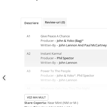
Review-uri
(0)
Descriere
A1
Give Peace A Chance
Producer –
John & Yoko (Bag)
*
Written-By –
John Lennon And Paul McCartney
A2
Instant Karma!
Producer –
Phil Spector
Written-By –
John Lennon
A3
Power To The People
Producer –
John & Yoko
*,
Phil Spector
Written-By –
John Lennon
A4
Whatever Gets You Thru The Night
Producer, Arranged By –
John Lennon
Written-By –
John Lennon
VEZI MAI MULT
Stare Coperta:
Near Mint (NM or M-)
A5
#9 Dream