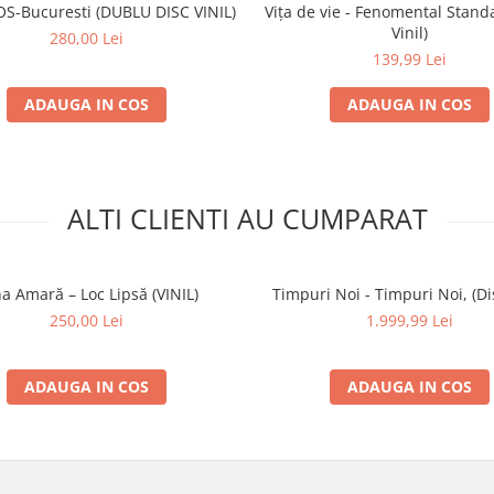
S-Bucuresti (DUBLU DISC VINIL)
Vița de vie - Fenomental Stand
Stoller
*
Vinil)
280,00 Lei
139,99 Lei
3:59
no
ADAUGA IN COS
ADAUGA IN COS
3:36
no
ALTI CLIENTI AU CUMPARAT
4:05
no
a Amară – Loc Lipsă (VINIL)
Timpuri Noi - Timpuri Noi, (Dis
4:05
250,00 Lei
1.999,99 Lei
no
ADAUGA IN COS
3:36
ADAUGA IN COS
no
2:34
no