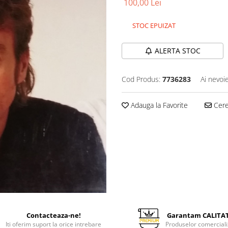
100,00 Lei
STOC EPUIZAT
ALERTA STOC
Cod Produs:
7736283
Ai nevoi
Adauga la Favorite
Cere 
Contacteaza-ne!
Garantam CALITA
Iti oferim suport la orice intrebare
Produselor comerciali