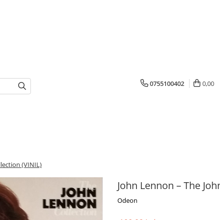
0755100402
0,00
ection (VINIL)
John Lennon – The John
Odeon