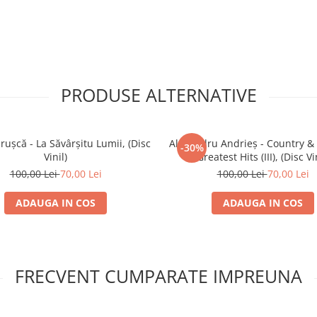
4:16
PRODUSE ALTERNATIVE
3:25
rușcă - La Săvârșitu Lumii, (Disc
Alexandru Andrieș - Country &
-30%
3:35
Vinil)
Greatest Hits (III), (Disc Vi
no
100,00 Lei
70,00 Lei
100,00 Lei
70,00 Lei
ADAUGA IN COS
ADAUGA IN COS
3:04
4:16
FRECVENT CUMPARATE IMPREUNA
3:30