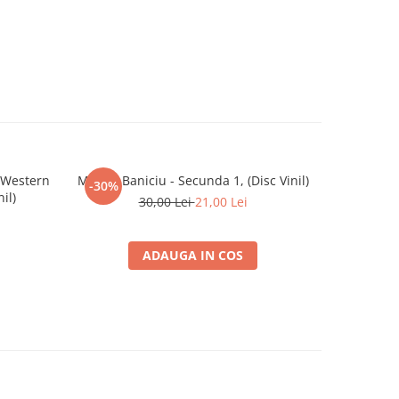
 Western
Mircea Baniciu - Secunda 1, (Disc Vinil)
Vița De Vie
-30%
nil)
30,00 Lei
21,00 Lei
ADAUGA IN COS