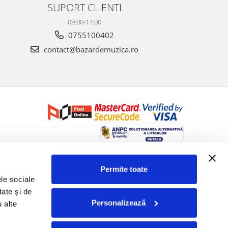
SUPORT CLIENTI
09:00-17:00
0755100402
contact@bazardemuzica.ro
Creat cu ❤ și cu 🧠 de Dan Trifan iar
Platforma E-commerce by
Gomag
Permite toate
le sociale 
ate și de 
Personalizează
 alte 