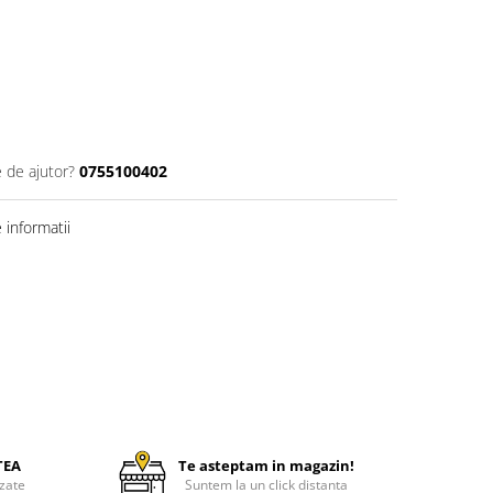
e de ajutor?
0755100402
informatii
TEA
Te asteptam in magazin!
zate
Suntem la un click distanta