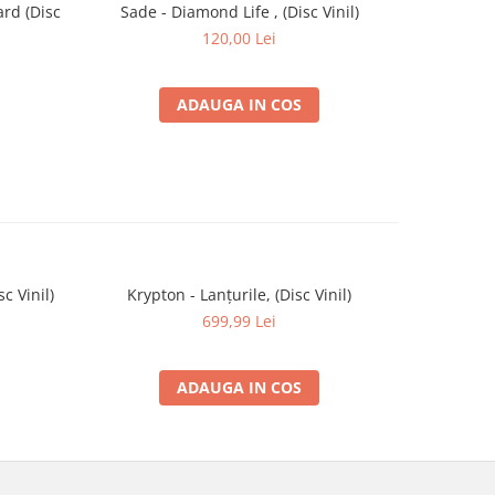
ard (Disc
Sade - Diamond Life , (Disc Vinil)
Tom
120,00 Lei
ADAUGA IN COS
c Vinil)
Krypton - Lanțurile, (Disc Vinil)
Metrock (3
699,99 Lei
ADAUGA IN COS