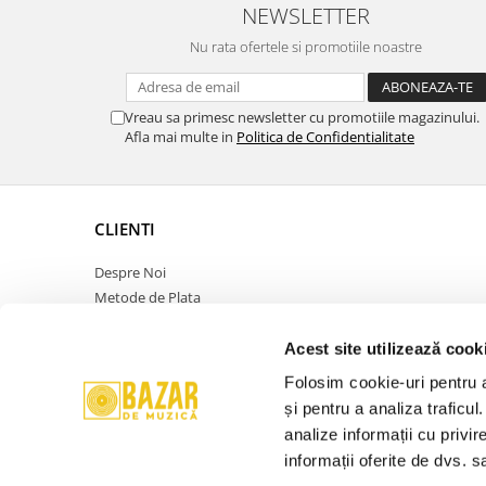
NEWSLETTER
Written-By –
John Lennon
Nu rata ofertele si promotiile noastre
Vreau sa primesc newsletter cu promotiile magazinului.
Afla mai multe in
Politica de Confidentialitate
CLIENTI
Despre Noi
Metode de Plata
Politica de Retur
Politica de Confidentialitate
Acest site utilizează cook
Politica Cookies
Folosim cookie-uri pentru a 
Termeni si Conditii
și pentru a analiza traficul
ANPC
analize informații cu privir
Contact
informații oferite de dvs. sa
Promotie