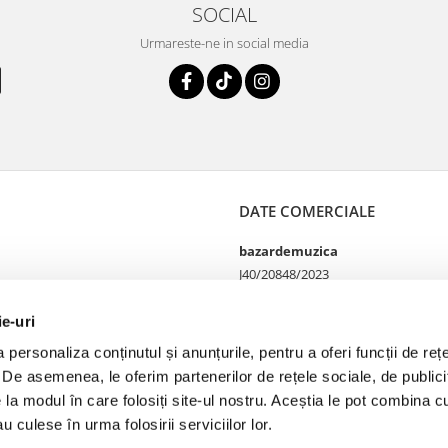
SOCIAL
Urmareste-ne in social media
DATE COMERCIALE
bazardemuzica
J40/20848/2023
49060668
Strada Doctor Louis Pasteur
ie-uri
65
personaliza conținutul și anunțurile, pentru a oferi funcții de rețe
Bucharest, București
. De asemenea, le oferim partenerilor de rețele sociale, de publicit
e la modul în care folosiți site-ul nostru. Aceștia le pot combina cu
u culese în urma folosirii serviciilor lor.