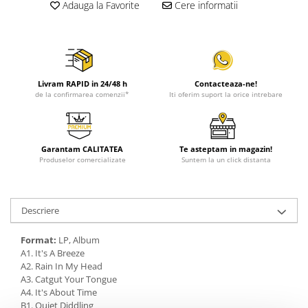
Adauga la Favorite
Cere informatii
Livram RAPID in 24/48 h
Contacteaza-ne!
de la confirmarea comenzii*
Iti oferim suport la orice intrebare
Garantam CALITATEA
Te asteptam in magazin!
Produselor comercializate
Suntem la un click distanta
Descriere
Format:
LP, Album
A1. It's A Breeze
A2. Rain In My Head
A3. Catgut Your Tongue
A4. It's About Time
B1. Quiet Diddling