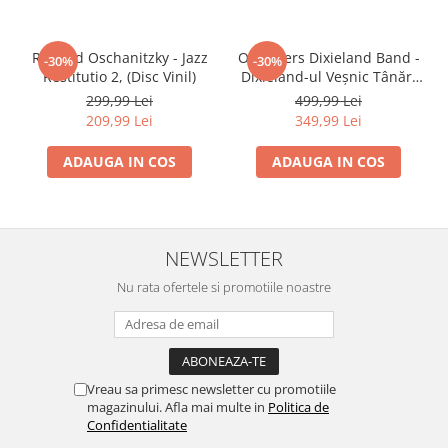
Richard Oschanitzky - Jazz
Oldtimers Dixieland Band -
-30%
-30%
Restitutio 2, (Disc Vinil)
Dixieland-ul Veșnic Tânăr,
(Disc Vinil)
299,99 Lei
499,99 Lei
209,99 Lei
349,99 Lei
ADAUGA IN COS
ADAUGA IN COS
NEWSLETTER
Nu rata ofertele si promotiile noastre
Vreau sa primesc newsletter cu promotiile
magazinului. Afla mai multe in
Politica de
Confidentialitate