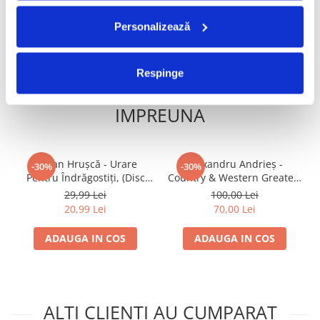
ADAUGA IN COS
ADAUGA IN COS
Personalizează
Respinge
FRECVENT CUMPARATE
IMPREUNA
Ștefan Hrușcă - Urare
Alexandru Andrieș -
-30%
-30%
Pentru Îndrăgostiți, (Disc
Country & Western Greatest
Vinil)
Hits (III), (Disc Vinil)
29,99 Lei
100,00 Lei
20,99 Lei
70,00 Lei
ADAUGA IN COS
ADAUGA IN COS
ALTI CLIENTI AU CUMPARAT