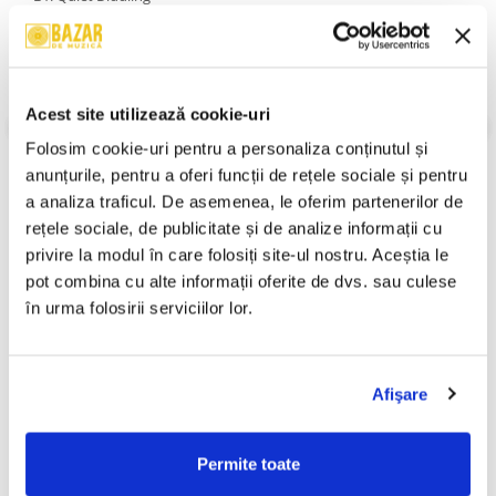
B2. A Tune For Heather
B3. Bowing And Scraping
B4. The Red Bar
An Lansare:
1981
Stil:
Contemporary Jazz
Acest site utilizează cookie-uri
Stare Disc:
Mint (M)
Stare Coperta:
Near Mint (NM or M-)
Folosim cookie-uri pentru a personaliza conținutul și 
anunțurile, pentru a oferi funcții de rețele sociale și pentru 
Informatii conformitate produs
a analiza traficul. De asemenea, le oferim partenerilor de 
Review-uri
(0)
rețele sociale, de publicitate și de analize informații cu 
privire la modul în care folosiți site-ul nostru. Aceștia le 
pot combina cu alte informații oferite de dvs. sau culese 
în urma folosirii serviciilor lor.
PRODUSE ALTERNATIVE
Afişare
Richard Oschanitzky - Jazz
Intonation - Passing The
-30%
-30%
Restitutio 2, (Disc Vinil)
Planets, (Disc Vinil)
299,99 Lei
59,99 Lei
Permite toate
209,99 Lei
41,99 Lei