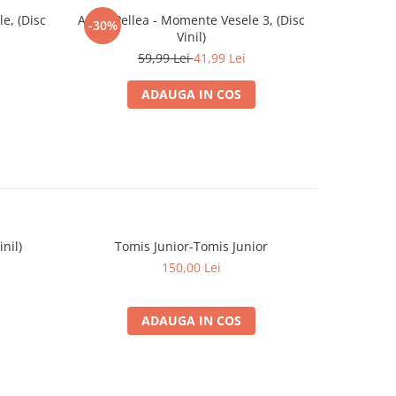
e, (Disc
Amza Pellea - Momente Vesele 3, (Disc
Nicolae
-30%
Vinil)
Diaman
59,99 Lei
41,99 Lei
ADAUGA IN COS
nil)
Tomis Junior-Tomis Junior
Sade - 
150,00 Lei
ADAUGA IN COS