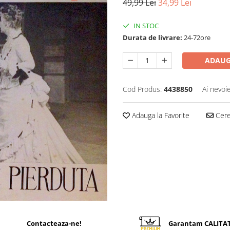
49,99 Lei
34,99 Lei
IN STOC
Durata de livrare:
24-72ore
ADAUG
Cod Produs:
4438850
Ai nevoi
Adauga la Favorite
Cere 
Contacteaza-ne!
Garantam CALITA