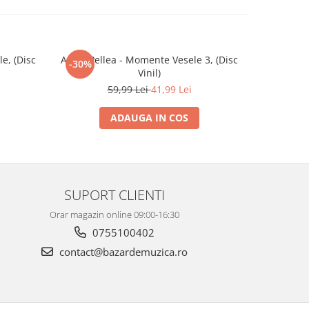
e, (Disc
Amza Pellea - Momente Vesele 3, (Disc
George B
-30%
-30%
Vinil)
59,99 Lei
41,99 Lei
ADAUGA IN COS
SUPORT CLIENTI
Orar magazin online 09:00-16:30
0755100402
contact@bazardemuzica.ro