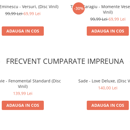
Eminescu - Versuri, (Disc Vinil)
Toma Caragiu - Momente Vesel
-30%
Vinil)
99,99 Lei
69,99 Lei
99,99 Lei
69,99 Lei
ADAUGA IN COS
ADAUGA IN COS
FRECVENT CUMPARATE IMPREUNA
 vie - Fenomental Standard (Disc
Sade - Love Deluxe, (Disc Vi
Vinil)
140,00 Lei
139,99 Lei
ADAUGA IN COS
ADAUGA IN COS