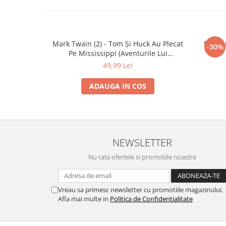
Mark Twain (2) - Tom Și Huck Au Plecat
Mihai 
-30%
Pe Mississippi (Aventurile Lui
Huckleberry Finn), (Disc Vinil)
49,99 Lei
ADAUGA IN COS
NEWSLETTER
Nu rata ofertele si promotiile noastre
Vreau sa primesc newsletter cu promotiile magazinului.
Afla mai multe in
Politica de Confidentialitate