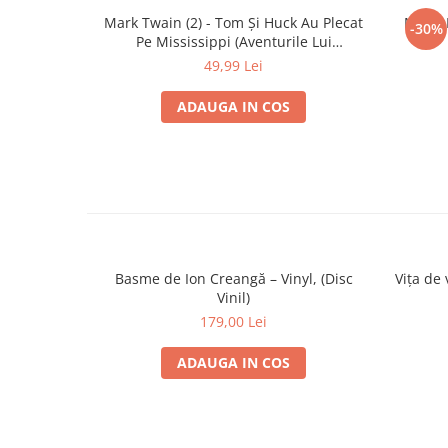
Mark Twain (2) - Tom Și Huck Au Plecat
Mihai 
-30%
Pe Mississippi (Aventurile Lui
Huckleberry Finn), (Disc Vinil)
49,99 Lei
ADAUGA IN COS
Basme de Ion Creangă – Vinyl, (Disc
Vița de
Vinil)
179,00 Lei
ADAUGA IN COS