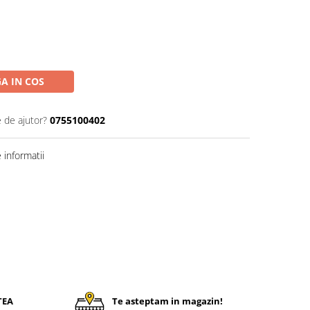
A IN COS
e de ajutor?
0755100402
informatii
TEA
Te asteptam in magazin!