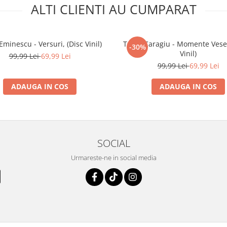
ALTI CLIENTI AU CUMPARAT
Eminescu - Versuri, (Disc Vinil)
Toma Caragiu - Momente Vesel
-30%
Vinil)
99,99 Lei
69,99 Lei
99,99 Lei
69,99 Lei
ADAUGA IN COS
ADAUGA IN COS
SOCIAL
Urmareste-ne in social media