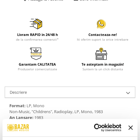
Livram RAPID in 24/48 h
Contacteaza-ne!
de la confirmarea comenzii*
Iti oferim suport la orice intrebare
Garantam CALITATEA
Te asteptam in magazin!
Produselor comercializate
Suntem la un click distanta
Descriere
Format:
LP, Mono
Non-Music, "Childrens", Radioplay, LP, Mono, 1983
An Lansare:
1983
Stil:
Radioplay
Stare Disc:
Mint (M)
Stare Coperta:
Mint (M)