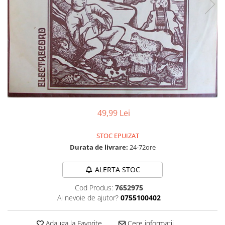
Discuri vinil 7' (mici)
Patriotice
Patriotice
Viniluri Românești
Colecția Electrecord
49,99 Lei
STOC EPUIZAT
Durata de livrare:
24-72ore
ALERTA STOC
Cod Produs:
7652975
Ai nevoie de ajutor?
0755100402
Adauga la Favorite
Cere informatii