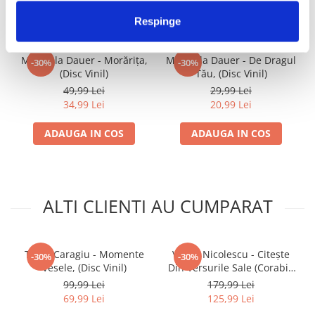
IMPREUNA
Respinge
Mirabela Dauer - Morărița,
Mirabela Dauer - De Dragul
-30%
-30%
(Disc Vinil)
Tău, (Disc Vinil)
49,99 Lei
29,99 Lei
34,99 Lei
20,99 Lei
ADAUGA IN COS
ADAUGA IN COS
ALTI CLIENTI AU CUMPARAT
Toma Caragiu - Momente
Vasile Nicolescu - Citește
-30%
-30%
Vesele, (Disc Vinil)
Din Versurile Sale (Corabia
De Sunete), (Disc Vinil)
99,99 Lei
179,99 Lei
69,99 Lei
125,99 Lei