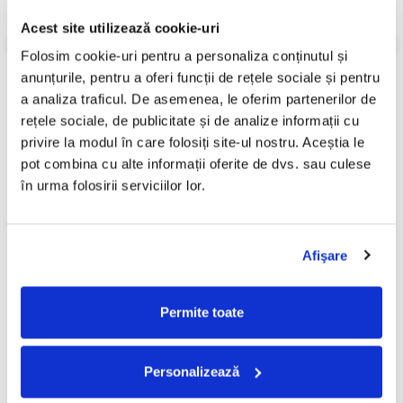
Informatii conformitate produs
Acest site utilizează cookie-uri
Review-uri
(0)
Folosim cookie-uri pentru a personaliza conținutul și 
anunțurile, pentru a oferi funcții de rețele sociale și pentru 
a analiza traficul. De asemenea, le oferim partenerilor de 
rețele sociale, de publicitate și de analize informații cu 
PRODUSE ALTERNATIVE
privire la modul în care folosiți site-ul nostru. Aceștia le 
pot combina cu alte informații oferite de dvs. sau culese 
în urma folosirii serviciilor lor.
Toma Caragiu - Momente
Basme Din 1001 Nopți ‎–
-30%
-30%
Vesele, (Disc Vinil)
Rubinul Fermecat /
Keloglan, (Disc Vinil)
99,99 Lei
49,99 Lei
Afişare
69,99 Lei
34,99 Lei
ADAUGA IN COS
ADAUGA IN COS
Permite toate
Personalizează
FRECVENT CUMPARATE