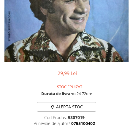
Discuri vinil 7' (mici)
Patriotice
Patriotice
Viniluri Românești
Colecția Electrecord
29,99 Lei
STOC EPUIZAT
Durata de livrare:
24-72ore
ALERTA STOC
Cod Produs:
5307019
Ai nevoie de ajutor?
0755100402