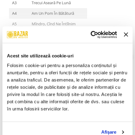
A3
Trecui Aseară Pe Lună
A4
Am Un Pom În Bătătură
A5
Mîndro, Cînd Ne Întîlnim
A6
Mai Acum O Săptămînă
A7
Mă Culcai În Drum Lungit
B8
Greu E Dealul Gorjului
Acest site utilizează cookie-uri
VEZI MAI MULT
Folosim cookie-uri pentru a personaliza conținutul și 
An Lansare:
1983
B9
Biată Tinerețea Mea
Stil:
Folk
anunțurile, pentru a oferi funcții de rețele sociale și pentru 
B10
Lăsai Mamă, Lăsai Tată
Gen:
Folclor
a analiza traficul. De asemenea, le oferim partenerilor de 
Stare Disc:
Near Mint (NM or M-)
rețele sociale, de publicitate și de analize informații cu 
B11
Mîndrulița Mea Din Gorj
Stare Coperta:
Near Mint (NM or M-)
privire la modul în care folosiți site-ul nostru. Aceștia le 
B12
Vai De Mine, Ce Să Fie
Informatii conformitate produs
pot combina cu alte informații oferite de dvs. sau culese 
B13
Merg Pe Drum Cu Doi Juncani
în urma folosirii serviciilor lor.
Review-uri
(0)
B14
În Cîrciumă La Nea'Stancu
Afişare