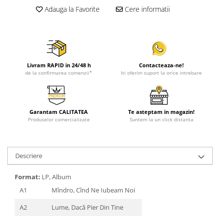
Adauga la Favorite
Cere informatii
Livram RAPID in 24/48 h
Contacteaza-ne!
de la confirmarea comenzii*
Iti oferim suport la orice intrebare
Garantam CALITATEA
Te asteptam in magazin!
Produselor comercializate
Suntem la un click distanta
Descriere
Format:
LP, Album
A1
Mîndro, Cînd Ne Iubeam Noi
A2
Lume, Dacă Pier Din Tine