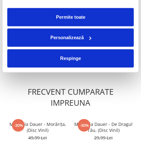
PRODUSE ALTERNATIVE
Permite toate
Romica Puceanu - Romica
Gheorghe Zamfir - Pan-Pipe
Puceanu, (Disc Vinil)
• Flûte De Pan, (Disc Vinil)
Personalizează
99,99 Lei
49,99 Lei
Respinge
ADAUGA IN COS
ADAUGA IN COS
FRECVENT CUMPARATE
IMPREUNA
Mirabela Dauer - Morărița,
Mirabela Dauer - De Dragul
-30%
-30%
(Disc Vinil)
Tău, (Disc Vinil)
49,99 Lei
29,99 Lei