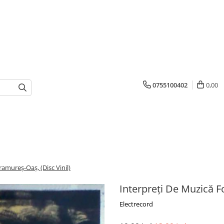
0755100402
0,00
ramureș-Oaș, (Disc Vinil)
Interpreți De Muzică F
Electrecord