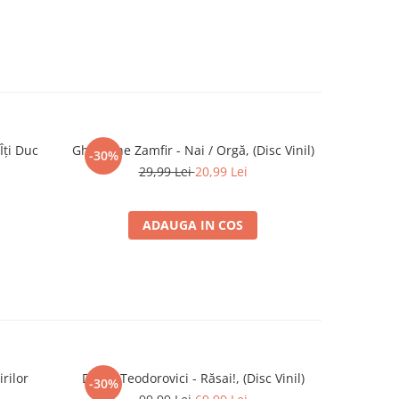
Îți Duc
Gheorghe Zamfir - Nai / Orgă, (Disc Vinil)
Maria
-30%
-30%
D
29,99 Lei
20,99 Lei
ADAUGA IN COS
rilor
Doina Teodorovici - Răsai!, (Disc Vinil)
Damian & 
-30%