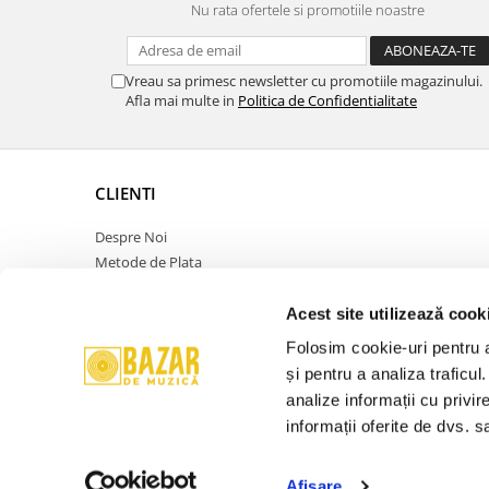
Nu rata ofertele si promotiile noastre
Vreau sa primesc newsletter cu promotiile magazinului.
Afla mai multe in
Politica de Confidentialitate
CLIENTI
Despre Noi
Metode de Plata
Politica de Retur
Politica de Confidentialitate
Acest site utilizează cook
Politica Cookies
Folosim cookie-uri pentru a 
Termeni si Conditii
și pentru a analiza traficul
ANPC
analize informații cu privir
Contact
informații oferite de dvs. sa
Promotie
Afişare