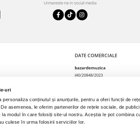
Urmareste-ne in social media
DATE COMERCIALE
bazardemuzica
J40/20848/2023
49060668
Strada Doctor Louis Pasteur
ie-uri
65
personaliza conținutul și anunțurile, pentru a oferi funcții de rețe
Bucharest, București
. De asemenea, le oferim partenerilor de rețele sociale, de publicit
e la modul în care folosiți site-ul nostru. Aceștia le pot combina cu
u culese în urma folosirii serviciilor lor.