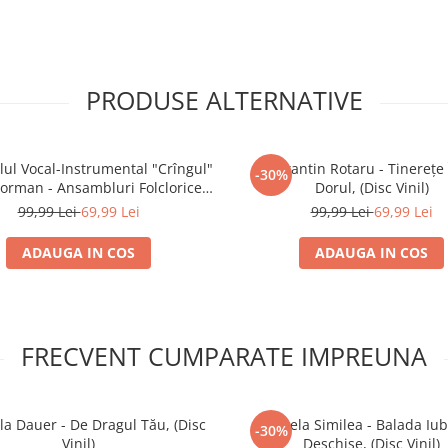
PRODUSE ALTERNATIVE
ul Vocal-Instrumental "Crîngul"
Constantin Rotaru - Tinerețe 
-30%
eorman - Ansambluri Folclorice -
Dorul, (Disc Vinil)
gul” (Teleorman), (Disc Vinil)
99,99 Lei
69,99 Lei
99,99 Lei
69,99 Lei
ADAUGA IN COS
ADAUGA IN COS
FRECVENT CUMPARATE IMPREUNA
a Dauer - De Dragul Tău, (Disc
Angela Similea - Balada Iubi
-30%
Vinil)
Deschise, (Disc Vinil)