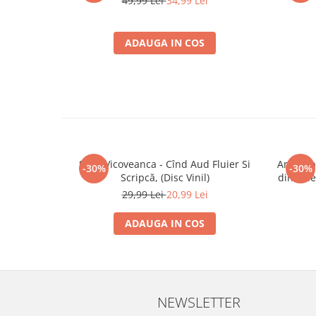
49,99 Lei
34,99 Lei
ADAUGA IN COS
Sofia Vicoveanca - Cînd Aud Fluier Si
Ansambl
-30%
-30%
Scripcă, (Disc Vinil)
din Tel
„Crîn
29,99 Lei
20,99 Lei
ADAUGA IN COS
NEWSLETTER