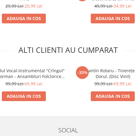
29,99 Lei
20,99 Lei
49,99 Lei
34,99 Lei
ADAUGA IN COS
ADAUGA IN COS
ALTI CLIENTI AU CUMPARAT
ul Vocal-Instrumental "Crîngul"
Constantin Rotaru - Tinerețe 
-30%
eorman - Ansambluri Folclorice -
Dorul, (Disc Vinil)
gul” (Teleorman), (Disc Vinil)
99,99 Lei
69,99 Lei
99,99 Lei
69,99 Lei
ADAUGA IN COS
ADAUGA IN COS
SOCIAL