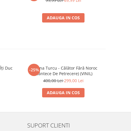
99,99 Lei
69,99 Lei
ADAUGA IN COS
Îți Duc
Cristina Turcu - Călător Fără Noroc
Orchestra
-25%
-30%
(Cântece De Petrecere) (VINIL)
Din Baia 
Ma
400,00 Lei
299,00 Lei
ADAUGA IN COS
SUPORT CLIENTI