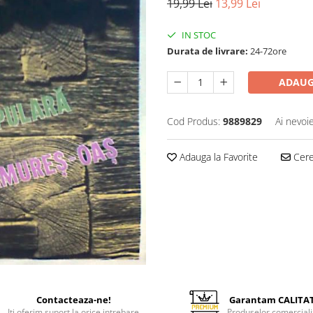
19,99 Lei
13,99 Lei
IN STOC
Durata de livrare:
24-72ore
ADAUG
Cod Produs:
9889829
Ai nevoi
Adauga la Favorite
Cere 
Contacteaza-ne!
Garantam CALITA
Iti oferim suport la orice intrebare
Produselor comerciali