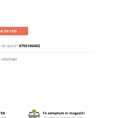
A IN COS
e de ajutor?
0755100402
informatii
TEA
Te asteptam in magazin!
zate
Suntem la un click distanta