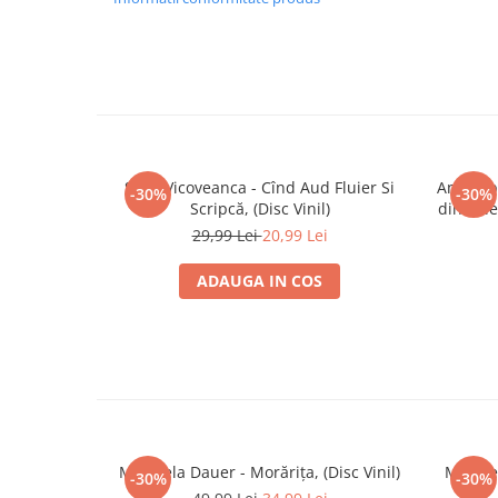
Sofia Vicoveanca - Cînd Aud Fluier Si
Ansambl
-30%
-30%
Scripcă, (Disc Vinil)
din Tel
„Crîn
29,99 Lei
20,99 Lei
ADAUGA IN COS
Mirabela Dauer - Morărița, (Disc Vinil)
Mirabel
-30%
-30%