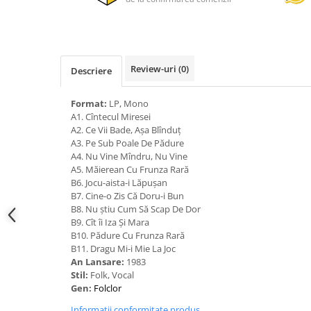
Review-uri
(0)
Descriere
Format:
LP, Mono
A1. Cîntecul Miresei
A2. Ce Vii Bade, Așa Blînduț
A3. Pe Sub Poale De Pădure
A4. Nu Vine Mîndru, Nu Vine
A5. Măierean Cu Frunza Rară
B6. Jocu-aista-i Lăpușan
B7. Cine-o Zis Că Doru-i Bun
B8. Nu știu Cum Să Scap De Dor
B9. Cît îi Iza Și Mara
B10. Pădure Cu Frunza Rară
B11. Dragu Mi-i Mie La Joc
An Lansare:
1983
Stil:
Folk, Vocal
Gen:
Folclor
Informatii conformitate produs