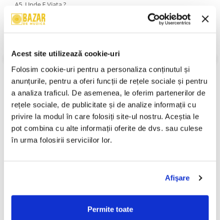
A5. Unde E Viața ?
B6. Totul E Posibil
B7. Cât Mă Vei Iubi
B8. Vom Fi Alături Mereu
B9. Iubire, Nu Pleca !
B10. Cine Ești ?
Acest site utilizează cookie-uri
An Lansare:
1995
Folosim cookie-uri pentru a personaliza conținutul și 
Stil:
Schlager
anunțurile, pentru a oferi funcții de rețele sociale și pentru 
Informatii conformitate produs
a analiza traficul. De asemenea, le oferim partenerilor de 
rețele sociale, de publicitate și de analize informații cu 
Review-uri
(0)
privire la modul în care folosiți site-ul nostru. Aceștia le 
pot combina cu alte informații oferite de dvs. sau culese 
în urma folosirii serviciilor lor.
PRODUSE ALTERNATIVE
Afişare
Oana Sîrbu - Te Iubeam,
Mirabela Dauer - De Dragul
-30%
-30%
(Disc Vinil)
Tău, (Disc Vinil)
149,99 Lei
29,99 Lei
Permite toate
104,99 Lei
20,99 Lei