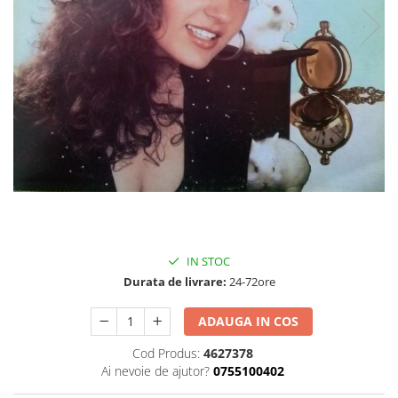
Discuri vinil 7' (mici)
Patriotice
Patriotice
Viniluri Românești
Colecția Electrecord
99,99 Lei
69,99 Lei
IN STOC
Durata de livrare:
24-72ore
ADAUGA IN COS
Cod Produs:
4627378
Ai nevoie de ajutor?
0755100402