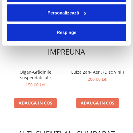
ADAUGA IN COS
ADAUGA IN COS
Personalizează
Respinge
FRECVENT CUMPARATE
IMPREUNA
Oigăn-Grădinile
Luiza Zan- Aer , (Disc Vinil)
suspendate ale
200,00 Lei
indiferenței, (Disc Vinil)
150,00 Lei
ADAUGA IN COS
ADAUGA IN COS