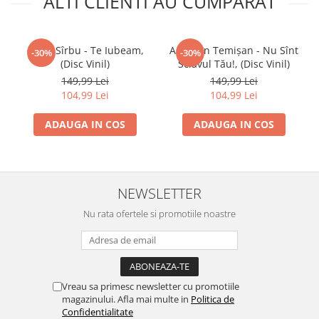
ALTI CLIENTI AU CUMPARAT
Oana Sîrbu - Te Iubeam,
Aurelian Temișan - Nu Sînt
-30%
-30%
(Disc Vinil)
Sclavul Tău!, (Disc Vinil)
149,99 Lei
149,99 Lei
104,99 Lei
104,99 Lei
ADAUGA IN COS
ADAUGA IN COS
NEWSLETTER
Nu rata ofertele si promotiile noastre
Vreau sa primesc newsletter cu promotiile
magazinului. Afla mai multe in
Politica de
Confidentialitate