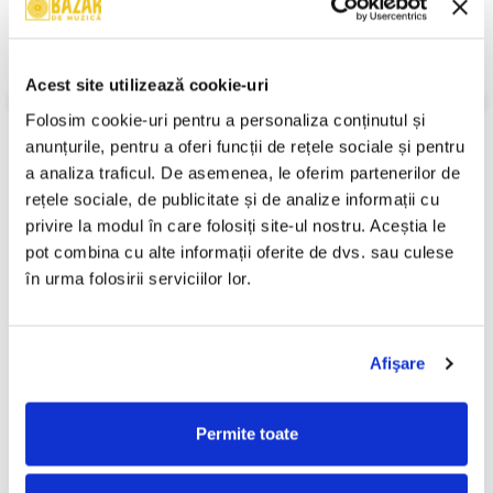
B1. Partea A III-a: Lentement
B2. Partea A IV-a: Mouvement De Valse Bien Rythmée
An Lansare:
1981
Stil:
Modern
Acest site utilizează cookie-uri
Gen:
Clasică
Folosim cookie-uri pentru a personaliza conținutul și 
Informatii conformitate produs
anunțurile, pentru a oferi funcții de rețele sociale și pentru 
Review-uri
(0)
a analiza traficul. De asemenea, le oferim partenerilor de 
rețele sociale, de publicitate și de analize informații cu 
privire la modul în care folosiți site-ul nostru. Aceștia le 
pot combina cu alte informații oferite de dvs. sau culese 
PRODUSE ALTERNATIVE
în urma folosirii serviciilor lor.
Johann Sebastian Bach -
Orchestra simfonică a
-30%
-30%
Afişare
Goldberg Variations =
Filarmonicii Din Cluj-
Variațiunile Goldberg, BWV
Napoca - Souvenir From
29,99 Lei
49,99 Lei
988, (Disc Vinil)
Romania, (Disc Vinil)
20,99 Lei
34,99 Lei
Permite toate
ADAUGA IN COS
ADAUGA IN COS