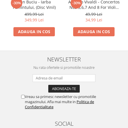
Dan Buciu - Iarba
Antonio Vivaldi - Concertos
-30%
-30%
Pămîntului, (Disc Vinil)
Nos 5,6,7 And 8 For Violin
And Orchestra Op 8, (Disc
499,99 Lei
49,99 Lei
Vinil)
349,99 Lei
34,99 Lei
ADAUGA IN COS
ADAUGA IN COS
NEWSLETTER
Nu rata ofertele si promotiile noastre
Vreau sa primesc newsletter cu promotiile
magazinului. Afla mai multe in
Politica de
Confidentialitate
SOCIAL