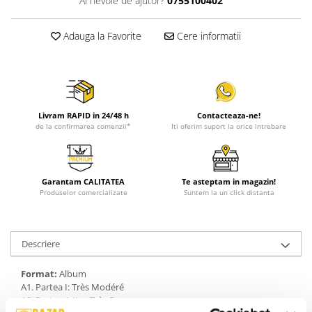
Ai nevoie de ajutor?
0755100402
Adauga la Favorite
Cere informatii
Livram RAPID in 24/48 h
Contacteaza-ne!
de la confirmarea comenzii*
Iti oferim suport la orice intrebare
Garantam CALITATEA
Te asteptam in magazin!
Produselor comercializate
Suntem la un click distanta
Descriere
Format:
Album
A1. Partea I: Très Modéré
A2. Partea A II-a: Très Fougueux