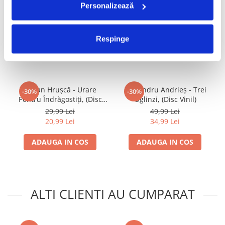
Personalizează
FRECVENT CUMPARATE
Respinge
IMPREUNA
Ștefan Hrușcă - Urare
Alexandru Andrieș - Trei
-30%
-30%
Pentru Îndrăgostiți, (Disc
Oglinzi, (Disc Vinil)
Vinil)
29,99 Lei
49,99 Lei
20,99 Lei
34,99 Lei
ADAUGA IN COS
ADAUGA IN COS
ALTI CLIENTI AU CUMPARAT