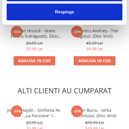
FRECVENT CUMPARATE
IMPREUNA
Respinge
Ștefan Hrușcă - Urare
Alexandru Andrieș - Trei
-30%
-30%
Pentru Îndrăgostiți, (Disc
Oglinzi, (Disc Vinil)
Vinil)
29,99 Lei
49,99 Lei
20,99 Lei
34,99 Lei
ADAUGA IN COS
ADAUGA IN COS
ALTI CLIENTI AU CUMPARAT
Joseph Haydn - Simfonia Nr.
Dan Buciu - Iarba
-30%
-30%
49 - „La Passione” /
Pămîntului, (Disc Vinil)
Simfonia Nr. 59 -
29,99 Lei
499,99 Lei
„Feuersymphonie”, (Disc
20,99 Lei
349,99 Lei