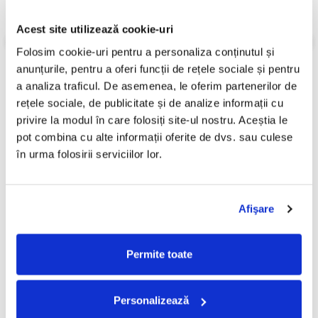
Gen:
Clasică
Informatii conformitate produs
Acest site utilizează cookie-uri
Folosim cookie-uri pentru a personaliza conținutul și 
Review-uri
(0)
anunțurile, pentru a oferi funcții de rețele sociale și pentru 
a analiza traficul. De asemenea, le oferim partenerilor de 
rețele sociale, de publicitate și de analize informații cu 
PRODUSE ALTERNATIVE
privire la modul în care folosiți site-ul nostru. Aceștia le 
pot combina cu alte informații oferite de dvs. sau culese 
în urma folosirii serviciilor lor.
Joseph Haydn - Simfonia Nr.
Orchestra simfonică a
-30%
-30%
49 - „La Passione” /
Filarmonicii Din Cluj-
Simfonia Nr. 59 -
Napoca - Souvenir From
29,99 Lei
49,99 Lei
Afişare
„Feuersymphonie”, (Disc
Romania, (Disc Vinil)
20,99 Lei
34,99 Lei
Vinil)
ADAUGA IN COS
ADAUGA IN COS
Permite toate
Personalizează