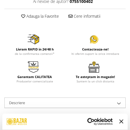
Ai nevoie de ajutor?
0755100402
Adauga la Favorite
Cere informatii
Livram RAPID in 24/48 h
Contacteaza-ne!
de la confirmarea comenzii*
Iti oferim suport la orice intrebare
Garantam CALITATEA
Te asteptam in magazin!
Produselor comercializate
Suntem la un click distanta
Descriere
Format:
LP, Stereo
An Lansare:
1977
Stil:
Classical, Baroque