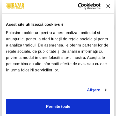
A4. Cînd Mă Uit În Ochii Tăi
B5. Nu-mi Da Tot Într-o Zi
B6. Comoara
B7. Rămîi
An Lansare:
1990
Acest site utilizează cookie-uri
Stil:
Hard Rock, Prog Rock
Folosim cookie-uri pentru a personaliza conținutul și 
Informatii conformitate produs
anunțurile, pentru a oferi funcții de rețele sociale și pentru 
a analiza traficul. De asemenea, le oferim partenerilor de 
Review-uri
(0)
rețele sociale, de publicitate și de analize informații cu 
privire la modul în care folosiți site-ul nostru. Aceștia le 
pot combina cu alte informații oferite de dvs. sau culese 
în urma folosirii serviciilor lor.
PRODUSE ALTERNATIVE
Afişare
Direcția 5 - La Vulturul De
Alexandru Andrieș - Pofta
-30%
-30%
Mare Cu Peștele În Ghiare,
Vine Mîncînd, (Disc Vinil)
(Disc Vinil)
250,00 Lei
99,99 Lei
Permite toate
175,00 Lei
69,99 Lei