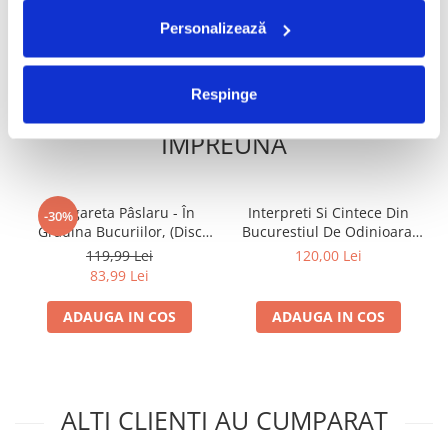
ADAUGA IN COS
ADAUGA IN COS
Personalizează
Respinge
FRECVENT CUMPARATE
IMPREUNA
Margareta Pâslaru - În
Interpreti Si Cintece Din
-30%
Grădina Bucuriilor, (Disc
Bucurestiul De Odinioara,
Vinil)
(Disc Vinil)
119,99 Lei
120,00 Lei
83,99 Lei
ADAUGA IN COS
ADAUGA IN COS
ALTI CLIENTI AU CUMPARAT