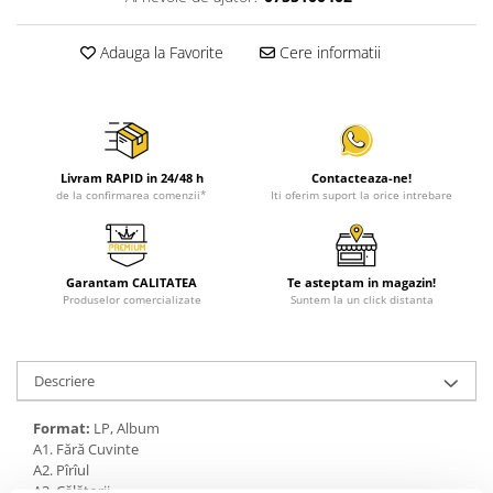
Adauga la Favorite
Cere informatii
Livram RAPID in 24/48 h
Contacteaza-ne!
de la confirmarea comenzii*
Iti oferim suport la orice intrebare
Garantam CALITATEA
Te asteptam in magazin!
Produselor comercializate
Suntem la un click distanta
Descriere
Format:
LP, Album
A1. Fără Cuvinte
A2. Pîrîul
A3. Călătorii