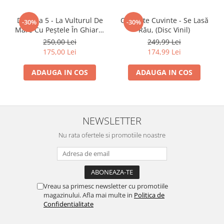
Direcția 5 - La Vulturul De
Celelalte Cuvinte - Se Lasă
-30%
-30%
Mare Cu Peștele În Ghiare,
Rău, (Disc Vinil)
(Disc Vinil)
250,00 Lei
249,99 Lei
175,00 Lei
174,99 Lei
ADAUGA IN COS
ADAUGA IN COS
NEWSLETTER
Nu rata ofertele si promotiile noastre
Vreau sa primesc newsletter cu promotiile
magazinului. Afla mai multe in
Politica de
Confidentialitate