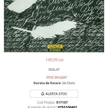
Discuri vinil 7' (mici)
Patriotice
Patriotice
Viniluri Românești
Colecția Electrecord
149,99 Lei
SIGILAT
STOC EPUIZAT
Durata de livrare:
24-72ore
ALERTA STOC
Cod Produs:
917197
Ai nevoie de ajutor?
0755100402