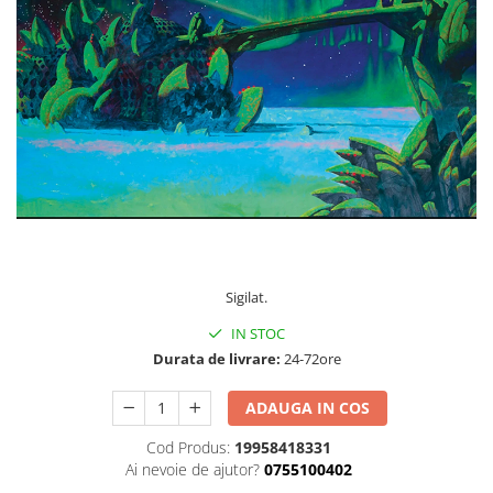
Discuri vinil 7' (mici)
Patriotice
Patriotice
Viniluri Românești
Colecția Electrecord
170,00 Lei
Sigilat.
IN STOC
Durata de livrare:
24-72ore
ADAUGA IN COS
Cod Produs:
19958418331
Ai nevoie de ajutor?
0755100402