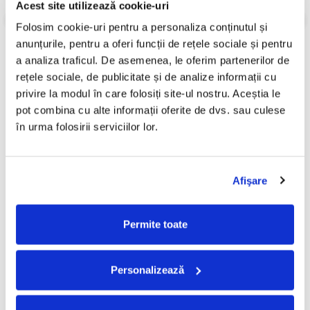
Acest site utilizează cookie-uri
Informatii conformitate produs
Folosim cookie-uri pentru a personaliza conținutul și 
anunțurile, pentru a oferi funcții de rețele sociale și pentru 
Review-uri
(0)
a analiza traficul. De asemenea, le oferim partenerilor de 
rețele sociale, de publicitate și de analize informații cu 
privire la modul în care folosiți site-ul nostru. Aceștia le 
pot combina cu alte informații oferite de dvs. sau culese 
PRODUSE ALTERNATIVE
în urma folosirii serviciilor lor.
ZOB - Greatest (H)Tits (Disc
Pink Floyd - The Division
Vinil)
Bell (Disc Vinil)
Afişare
189,99 Lei
205,00 Lei
ADAUGA IN COS
ADAUGA IN COS
Permite toate
Personalizează
FRECVENT CUMPARATE