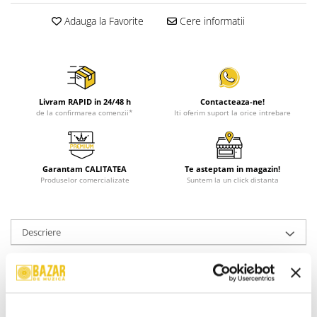
Adauga la Favorite
Cere informatii
Livram RAPID in 24/48 h
Contacteaza-ne!
de la confirmarea comenzii*
Iti oferim suport la orice intrebare
Garantam CALITATEA
Te asteptam in magazin!
Produselor comercializate
Suntem la un click distanta
Descriere
Stare Coperta:
Mint
Stare Disc:
Mint
Gen:
Rock
Stil:
Prog Rock
An Lansare:
An Lansare: