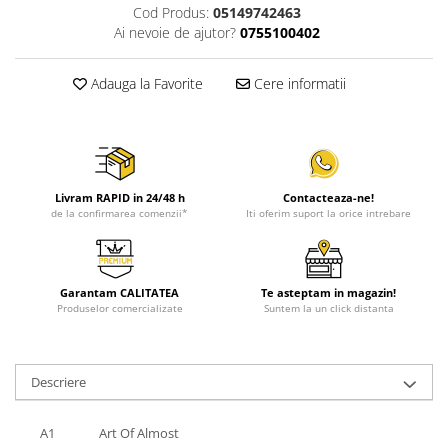
Cod Produs:
05149742463
Ai nevoie de ajutor?
0755100402
Adauga la Favorite
Cere informatii
Livram RAPID in 24/48 h
Contacteaza-ne!
de la confirmarea comenzii*
Iti oferim suport la orice intrebare
Garantam CALITATEA
Te asteptam in magazin!
Produselor comercializate
Suntem la un click distanta
Descriere
A1
Art Of Almost