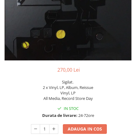
Discuri vinil 7' (mici)
Patriotice
Patriotice
Viniluri Românești
Colecția Electrecord
270,00 Lei
Sigilat.
2 x Vinyl, LP, Album, Reissue
Vinyl, LP
All Media, Record Store Day
IN STOC
Durata de livrare:
24-72ore
ADAUGA IN COS