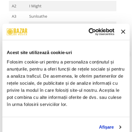
A2
I Might
A3
Sunloathe
A4
Dawned On Me
B1
Black Moon
B2
Born Alone
Acest site utilizează cookie-uri
B3
Open Mind
Folosim cookie-uri pentru a personaliza conținutul și 
B4
Capitol City
anunțurile, pentru a oferi funcții de rețele sociale și pentru 
VEZI MAI MULT
a analiza traficul. De asemenea, le oferim partenerilor de 
Stare Coperta:
Mint
B5
Standing O
rețele sociale, de publicitate și de analize informații cu 
Stare Disc:
Mint
C1
Rising Red Lung
Gen:
Rock, Folk, World, & Country
privire la modul în care folosiți site-ul nostru. Aceștia le 
Stil:
Country Rock, Alternative Rock
pot combina cu alte informații oferite de dvs. sau culese 
C2
Whole Love
An Lansare:
An Lansare:
în urma folosirii serviciilor lor.
C3
One Sunday Morning (Song For Jane Smiley's
Informatii conformitate produs
Boyfriend)
Review-uri
(0)
D1
I Love My Label
Afişare