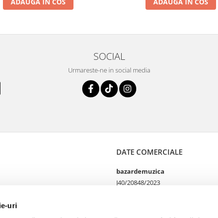
ADAUGA IN COS
ADAUGA IN COS
SOCIAL
Urmareste-ne in social media
DATE COMERCIALE
bazardemuzica
J40/20848/2023
49060668
Strada Doctor Louis Pasteur
ie-uri
65