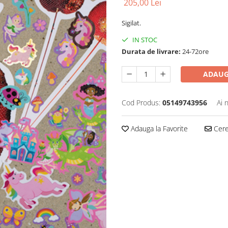
205,00 Lei
Sigilat.
IN STOC
Durata de livrare:
24-72ore
ADAUG
Cod Produs:
05149743956
Ai 
Adauga la Favorite
Cere 