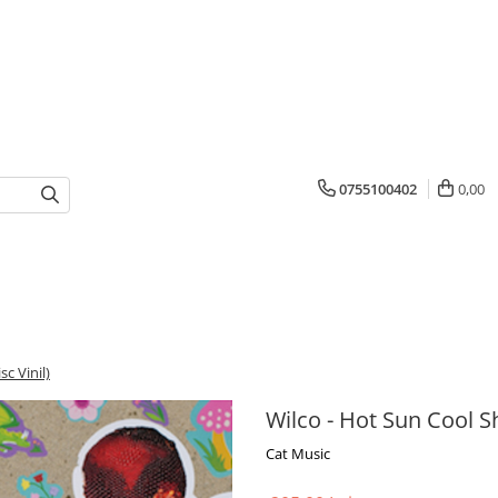
0755100402
0,00
c Vinil)
Wilco - Hot Sun Cool Sh
Cat Music