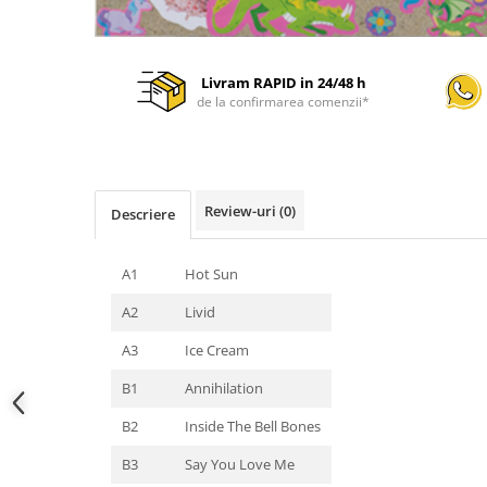
Livram RAPID in 24/48 h
de la confirmarea comenzii*
Review-uri
(0)
Descriere
A1
Hot Sun
A2
Livid
A3
Ice Cream
B1
Annihilation
B2
Inside The Bell Bones
B3
Say You Love Me