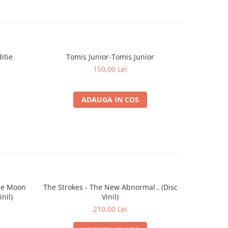
itie
Tomis Junior-Tomis Junior
150,00 Lei
ADAUGA IN COS
the Moon
The Strokes - The New Abnormal , (Disc
The
inil)
Vinil)
Neig
210,00 Lei