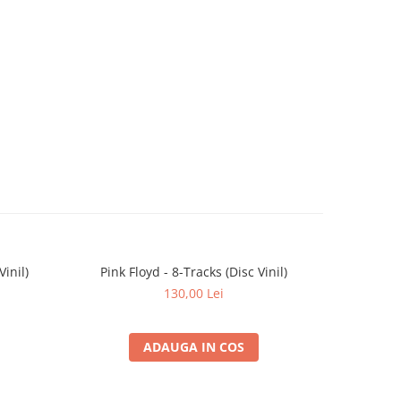
Vinil)
Pink Floyd - 8-Tracks (Disc Vinil)
Bring M
Blessi
130,00 Lei
ADAUGA IN COS