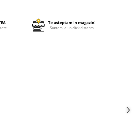
TEA
Te asteptam in magazin!
zate
Suntem la un click distanta