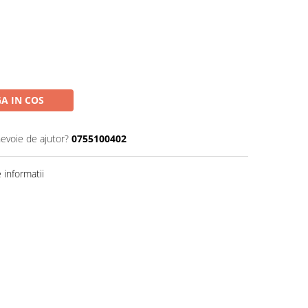
A IN COS
nevoie de ajutor?
0755100402
informatii