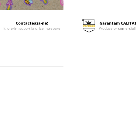
Contacteaza-ne!
Garantam CALITA
Iti oferim suport la orice intrebare
Produselor comerciali