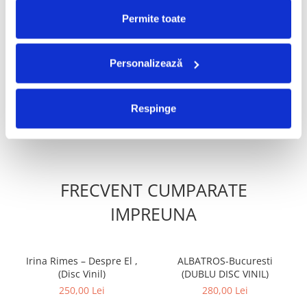
PRODUSE ALTERNATIVE
Permite toate
AGWeinberger - Sharing
Pink Floyd - The Division
Personalizează
(Disc Vinil)
Bell (Disc Vinil)
219,99 Lei
205,00 Lei
Respinge
ADAUGA IN COS
ADAUGA IN COS
FRECVENT CUMPARATE
IMPREUNA
Irina Rimes – Despre El ,
ALBATROS-Bucuresti
(Disc Vinil)
(DUBLU DISC VINIL)
250,00 Lei
280,00 Lei