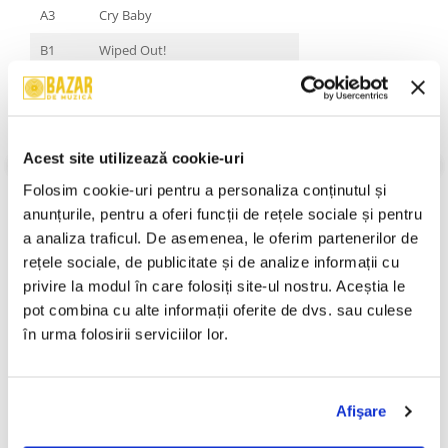
A3
Cry Baby
B1
Wiped Out!
B2
The Beach
C1
Daddy Issues
C2
Baby Came Home 2 / Valentines
Acest site utilizează cookie-uri
C3
Greetings From Califournia
Folosim cookie-uri pentru a personaliza conținutul și 
VEZI MAI MULT
anunțurile, pentru a oferi funcții de rețele sociale și pentru 
Stare Coperta:
Mint
D1
Ferrari
a analiza traficul. De asemenea, le oferim partenerilor de 
Stare Disc:
Mint
D2
Single
Gen:
Rock, Pop
rețele sociale, de publicitate și de analize informații cu 
Stil:
Pop Rock, Alternative Rock
privire la modul în care folosiți site-ul nostru. Aceștia le 
D3
R.I.P. 2 My Youth
An Lansare:
An Lansare:
pot combina cu alte informații oferite de dvs. sau culese 
Informatii conformitate produs
în urma folosirii serviciilor lor.
Review-uri
(0)
Afişare