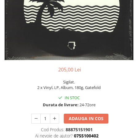
Discuri vinil 7' (mici)
Patriotice
Patriotice
Viniluri Românești
Colecția Electrecord
205,00 Lei
Sigilat.
2 x Vinyl, LP, Album, 180g, Gatefold
IN STOC
Durata de livrare:
24-72ore
ADAUGA IN COS
Cod Produs:
88875151901
Ai nevoie de ajutor?
0755100402