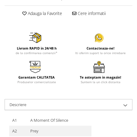
Adauga la Favorite
Cere informatii
Livram RAPID in 24/48 h
Contacteaza-ne!
de la confirmarea comenzii*
Iti oferim suport la orice intrebare
Garantam CALITATEA
Te asteptam in magazin!
Produselor comercializate
Suntem la un click distanta
Descriere
A1
A Moment Of Silence
A2
Prey