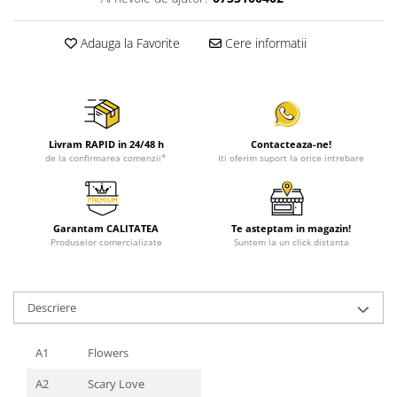
Adauga la Favorite
Cere informatii
Livram RAPID in 24/48 h
Contacteaza-ne!
de la confirmarea comenzii*
Iti oferim suport la orice intrebare
Garantam CALITATEA
Te asteptam in magazin!
Produselor comercializate
Suntem la un click distanta
Descriere
A1
Flowers
A2
Scary Love