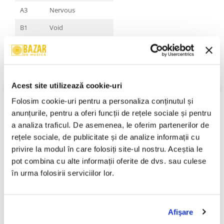
A3
Nervous
B1
Void
B2
Softcore
B3
Blue
C1
Sadderdaze
Acest site utilizează cookie-uri
C2
Revenge
Folosim cookie-uri pentru a personaliza conținutul și 
VEZI MAI MULT
anunțurile, pentru a oferi funcții de rețele sociale și pentru 
Stare Coperta:
Mint
C3
You Get Me So High
Stare Disc:
Mint
a analiza traficul. De asemenea, le oferim partenerilor de 
D1
Reflections
Gen:
Rock
rețele sociale, de publicitate și de analize informații cu 
Stil:
Indie Rock
privire la modul în care folosiți site-ul nostru. Aceștia le 
D2
Too Serious
An Lansare:
An Lansare:
pot combina cu alte informații oferite de dvs. sau culese 
D3
Stuck With Me
Informatii conformitate produs
în urma folosirii serviciilor lor.
Review-uri
(0)
Afişare