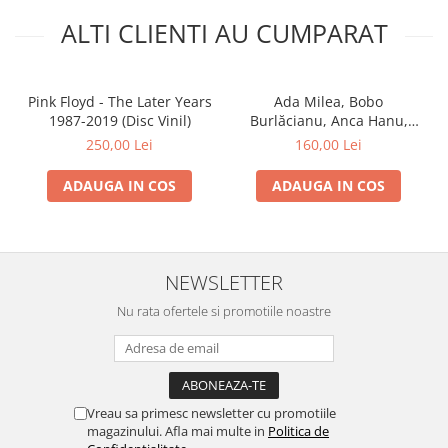
ALTI CLIENTI AU CUMPARAT
Pink Floyd - The Later Years
Ada Milea, Bobo
1987-2019 (Disc Vinil)
Burlăcianu, Anca Hanu,
Cristi Rigman - Concert În 4
250,00 Lei
160,00 Lei
(Disc Vinil)
ADAUGA IN COS
ADAUGA IN COS
NEWSLETTER
Nu rata ofertele si promotiile noastre
Vreau sa primesc newsletter cu promotiile
magazinului. Afla mai multe in
Politica de