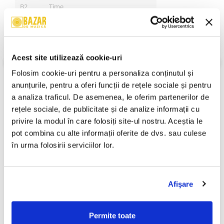
B2
Time
B3
Comfortably Numb
B4
Pigs On The Wing (8-Track Version)
VEZI MAI MULT
Acest site utilizează cookie-uri
Stare Coperta:
Mint
Stare Disc:
Mint
Folosim cookie-uri pentru a personaliza conținutul și 
Gen:
Rock
anunțurile, pentru a oferi funcții de rețele sociale și pentru 
Stil:
Prog Rock
An Lansare:
An Lansare:
a analiza traficul. De asemenea, le oferim partenerilor de 
rețele sociale, de publicitate și de analize informații cu 
Informatii conformitate produs
privire la modul în care folosiți site-ul nostru. Aceștia le 
pot combina cu alte informații oferite de dvs. sau culese 
Review-uri
(0)
în urma folosirii serviciilor lor.
PRODUSE ALTERNATIVE
Afişare
Pink Floyd - The Later Years
Ada Milea, Bobo
Permite toate