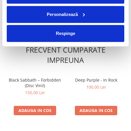
1987-2019 (Disc Vinil)
Burlăcianu, Anca Hanu,
Cristi Rigman - Concert În 4
250,00 Lei
160,00 Lei
(Disc Vinil)
Personalizează
ADAUGA IN COS
ADAUGA IN COS
Respinge
FRECVENT CUMPARATE
IMPREUNA
Black Sabbath – Forbidden
Deep Purple - In Rock
(Disc Vinil)
100,00 Lei
150,00 Lei
ADAUGA IN COS
ADAUGA IN COS