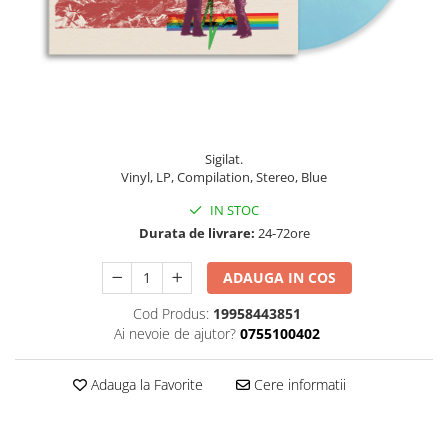
Discuri vinil 7' (mici)
Patriotice
Patriotice
Viniluri Românești
Colecția Electrecord
130,00 Lei
Sigilat.
Vinyl, LP, Compilation, Stereo, Blue
IN STOC
Durata de livrare:
24-72ore
ADAUGA IN COS
Cod Produs:
19958443851
Ai nevoie de ajutor?
0755100402
Adauga la Favorite
Cere informatii