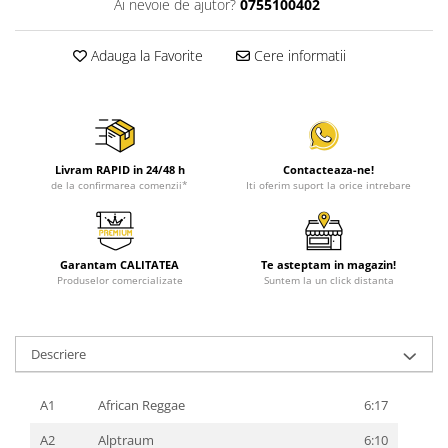
Ai nevoie de ajutor?
0755100402
Adauga la Favorite
Cere informatii
Livram RAPID in 24/48 h
Contacteaza-ne!
de la confirmarea comenzii*
Iti oferim suport la orice intrebare
Garantam CALITATEA
Te asteptam in magazin!
Produselor comercializate
Suntem la un click distanta
Descriere
A1
African Reggae
6:17
A2
Alptraum
6:10