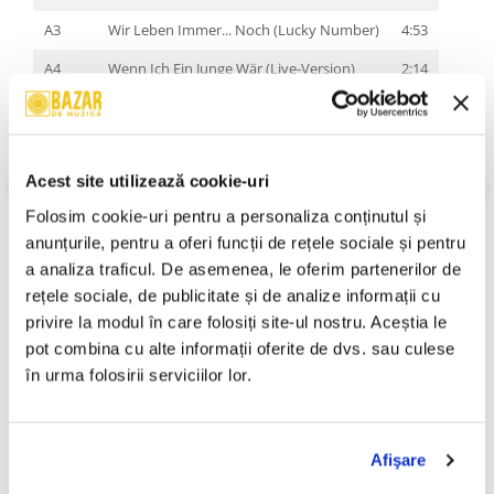
A3
Wir Leben Immer... Noch (Lucky Number)
4:53
A4
Wenn Ich Ein Junge Wär (Live-Version)
2:14
B1
Herrmann Hieß Er
6:34
B2
Auf'm Rummel
4:32
Acest site utilizează cookie-uri
B3
Wau Wau
2:07
Folosim cookie-uri pentru a personaliza conținutul și 
B4
Fall In Love Mit Mir
3:47
VEZI MAI MULT
anunțurile, pentru a oferi funcții de rețele sociale și pentru 
Stare Coperta:
Mint
B5
No Way (Instrumental)
1:05
a analiza traficul. De asemenea, le oferim partenerilor de 
Stare Disc:
Mint
rețele sociale, de publicitate și de analize informații cu 
Gen:
Rock
privire la modul în care folosiți site-ul nostru. Aceștia le 
Stil:
New Wave, Dub, Hard Rock
An Lansare:
An Lansare:
pot combina cu alte informații oferite de dvs. sau culese 
în urma folosirii serviciilor lor.
Informatii conformitate produs
Review-uri
(0)
Afişare