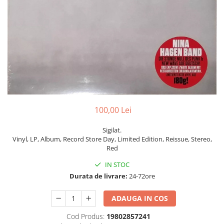
Discuri vinil 7' (mici)
Patriotice
Patriotice
Viniluri Românești
Colecția Electrecord
100,00 Lei
Sigilat.
Vinyl, LP, Album, Record Store Day, Limited Edition, Reissue, Stereo,
Red
IN STOC
Durata de livrare:
24-72ore
ADAUGA IN COS
Cod Produs:
19802857241