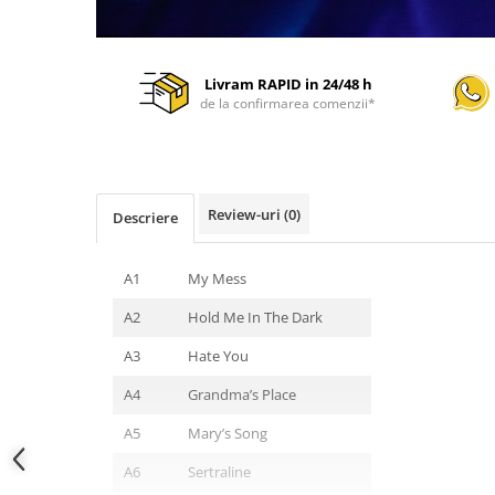
Livram RAPID in 24/48 h
de la confirmarea comenzii*
Review-uri
(0)
Descriere
A1
My Mess
A2
Hold Me In The Dark
A3
Hate You
A4
Grandma’s Place
A5
Mary’s Song
A6
Sertraline