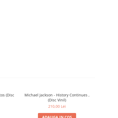
os (Disc
Michael Jackson - History Continues ,
Backstr
(Disc Vinil)
C
210,00 Lei
ADAUGA IN COS