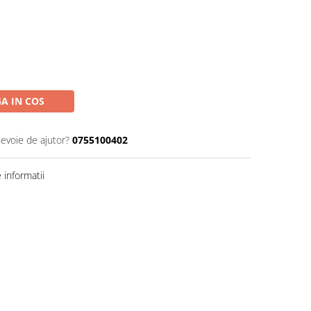
A IN COS
nevoie de ajutor?
0755100402
informatii