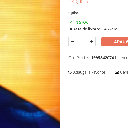
140,00 Lei
Sigilat.
IN STOC
Durata de livrare:
24-72ore
ADAUG
Cod Produs:
19958420741
Ai 
Adauga la Favorite
Cere 