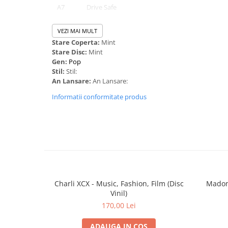
A7
Drive Safe
B1
Heaven
VEZI MAI MULT
Stare Coperta:
Mint
B2
Dying Days
Stare Disc:
Mint
B3
Lifetime
Gen:
Pop
Stil:
Stil:
B4
Dublin Lights
An Lansare:
An Lansare:
B5
Stargazing
Informatii conformitate produs
B6
Nice To Meet You
B7
Stay (If You Wanna Dance)
B8
Gold
Charli XCX - Music, Fashion, Film (Disc
Madonn
Vinil)
170,00 Lei
ADAUGA IN COS