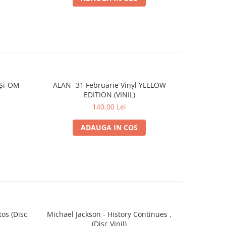
 Și-OM
ALAN- 31 Februarie Vinyl YELLOW
ALAN- 31 F
EDITION (VINIL)
140,00 Lei
ADAUGA IN COS
os (Disc
Michael Jackson - History Continues ,
Ariana Gra
(Disc Vinil)