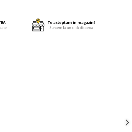
TEA
Te asteptam in magazin!
zate
Suntem la un click distanta