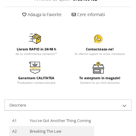
Adauga la Favorite
Cere informatii
Livram RAPID in 24/48 h
Contacteaza-ne!
de la confirmarea comenzii*
Iti oferim suport la orice intrebare
Garantam CALITATEA
Te asteptam in magazin!
Produselor comercializate
Suntem la un click distanta
Descriere
A1
You've Got Another Thing Coming
A2
Breaking The Law