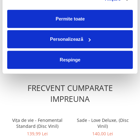
PRODUSE ALTERNATIVE
Permite toate
Ada Milea, Bobo
Pink Floyd - The Division
Burlăcianu, Anca Hanu,
Bell (Disc Vinil)
Personalizează
Cristi Rigman - Concert În 4
160,00 Lei
205,00 Lei
(Disc Vinil)
ADAUGA IN COS
ADAUGA IN COS
Respinge
FRECVENT CUMPARATE
IMPREUNA
Vița de vie - Fenomental
Sade - Love Deluxe, (Disc
Standard (Disc Vinil)
Vinil)
139,99 Lei
140,00 Lei