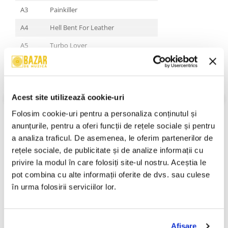
A3
Painkiller
A4
Hell Bent For Leather
A5
Turbo Lover
B1
Electric Eye
B2
Crown Of Horns
Acest site utilizează cookie-uri
B3
Living After Midnight
VEZI MAI MULT
Folosim cookie-uri pentru a personaliza conținutul și 
Stare Coperta:
Mint
B4
Heading Out To The Highway
anunțurile, pentru a oferi funcții de rețele sociale și pentru 
Stare Disc:
Mint
B5
The Sentinel
Gen:
Rock
a analiza traficul. De asemenea, le oferim partenerilor de 
Stil:
Hard Rock
rețele sociale, de publicitate și de analize informații cu 
An Lansare:
An Lansare:
privire la modul în care folosiți site-ul nostru. Aceștia le 
Informatii conformitate produs
pot combina cu alte informații oferite de dvs. sau culese 
în urma folosirii serviciilor lor.
Review-uri
(0)
Afişare