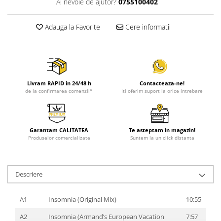
Ai nevoie de ajutor?
0755100402
Adauga la Favorite
Cere informatii
Livram RAPID in 24/48 h
Contacteaza-ne!
de la confirmarea comenzii*
Iti oferim suport la orice intrebare
Garantam CALITATEA
Te asteptam in magazin!
Produselor comercializate
Suntem la un click distanta
Descriere
A1
Insomnia (Original Mix)
10:55
A2
Insomnia (Armand’s European Vacation
7:57