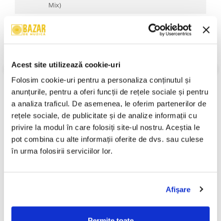
Mix)
B1
Insomnia (Monster Mix)
8:40
B2
Insomnia (Moody Mix)
10:42
Stare Coperta:
Mint
Acest site utilizează cookie-uri
Stare Disc:
Mint
Folosim cookie-uri pentru a personaliza conținutul și 
Gen:
Electronic
Stil:
Progressive House, Trance, House
anunțurile, pentru a oferi funcții de rețele sociale și pentru 
An Lansare:
An Lansare:
a analiza traficul. De asemenea, le oferim partenerilor de 
Informatii conformitate produs
rețele sociale, de publicitate și de analize informații cu 
privire la modul în care folosiți site-ul nostru. Aceștia le 
Review-uri
(0)
pot combina cu alte informații oferite de dvs. sau culese 
în urma folosirii serviciilor lor.
PRODUSE ALTERNATIVE
Afişare
Rosalía - Lux (Disc Vinil)
Death Grips - Year Of The
Permite toate