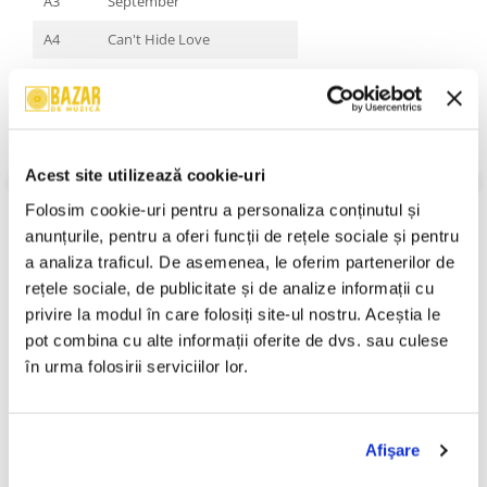
A3
September
A4
Can't Hide Love
B1
Got to Get You Into My Life
B2
Sing a Song
B3
Gratitude
Acest site utilizează cookie-uri
B4
Serpentine
VEZI MAI MULT
Folosim cookie-uri pentru a personaliza conținutul și 
Stare Coperta:
Mint
B5
Fantasy
anunțurile, pentru a oferi funcții de rețele sociale și pentru 
Stare Disc:
Mint
a analiza traficul. De asemenea, le oferim partenerilor de 
C1
Kalimba Story
Gen:
Funk / Soul, Pop
rețele sociale, de publicitate și de analize informații cu 
Stil:
Disco, Funk, Soul
C2
Mighty Mighty
An Lansare:
An Lansare:
privire la modul în care folosiți site-ul nostru. Aceștia le 
pot combina cu alte informații oferite de dvs. sau culese 
C3
Reasons
Informatii conformitate produs
în urma folosirii serviciilor lor.
C4
Saturday Nite
Review-uri
(0)
D1
Let's Groove
Afişare
D2
Boogie Wonderland