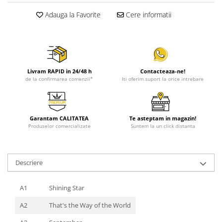
Adauga la Favorite
Cere informatii
Livram RAPID in 24/48 h
Contacteaza-ne!
de la confirmarea comenzii*
Iti oferim suport la orice intrebare
Garantam CALITATEA
Te asteptam in magazin!
Produselor comercializate
Suntem la un click distanta
Descriere
A1
Shining Star
A2
That's the Way of the World