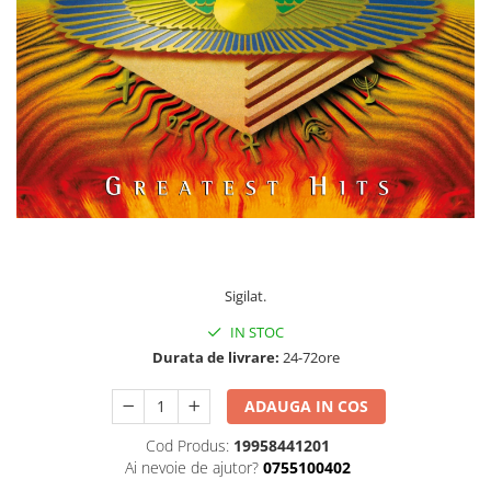
Discuri vinil 7' (mici)
Patriotice
Patriotice
Viniluri Românești
Colecția Electrecord
150,00 Lei
Sigilat.
IN STOC
Durata de livrare:
24-72ore
ADAUGA IN COS
Cod Produs:
19958441201
Ai nevoie de ajutor?
0755100402