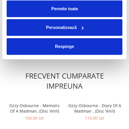
PRODUSE ALTERNATIVE
D3
After the Love Has Gone
Permite toate
D4
Getaway
Charli XCX - Music, Fashion,
Madonna - Confessions II
Film (Disc Vinil)
(Disc Vinil)
Personalizează
170,00 Lei
170,00 Lei
ADAUGA IN COS
ADAUGA IN COS
Respinge
FRECVENT CUMPARATE
IMPREUNA
Ozzy Osbourne - Memoirs
Ozzy Osbourne - Diary Of A
Of A Madman, (Disc Vinil)
Madman , (Disc Vinil)
160,00 Lei
110,00 Lei