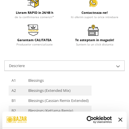
Livram RAPID in 24/48 h
Contacteaza-ne!
de la confirmarea comenzii*
Iti oferim suport la orice intrebare
Garantam CALITATEA
Te asteptam in magazin!
Produselor comercializate
Suntem la un click distanta
Descriere
A1
Blessings
A2
Blessings (Extended Mix)
B1
Blessings (Cassian Remix Extended)
B2
Blessings (Kettama Remix)
Stare Coperta:
Mint