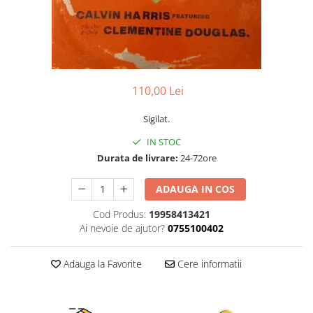
Discuri vinil 7' (mici)
Patriotice
Patriotice
Viniluri Românești
Colecția Electrecord
110,00 Lei
Sigilat.
IN STOC
Durata de livrare:
24-72ore
ADAUGA IN COS
Cod Produs:
19958413421
Ai nevoie de ajutor?
0755100402
Adauga la Favorite
Cere informatii