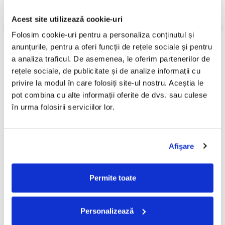
Stare Disc:
Mint
Gen:
Electronic
Acest site utilizează cookie-uri
Stil:
House
An Lansare:
An Lansare:
Folosim cookie-uri pentru a personaliza conținutul și 
Informatii conformitate produs
anunțurile, pentru a oferi funcții de rețele sociale și pentru 
a analiza traficul. De asemenea, le oferim partenerilor de 
Review-uri
(0)
rețele sociale, de publicitate și de analize informații cu 
privire la modul în care folosiți site-ul nostru. Aceștia le 
pot combina cu alte informații oferite de dvs. sau culese 
în urma folosirii serviciilor lor.
PRODUSE ALTERNATIVE
Afişare
Rosalía - Lux (Disc Vinil)
Death Grips - Year Of The
Snitch (Disc Vinil)
250,00 Lei
249,99 Lei
Permite toate
ADAUGA IN COS
ADAUGA IN COS
Personalizează