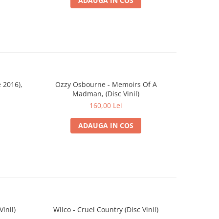
ADAUGA IN COS
 2016),
Ozzy Osbourne - Memoirs Of A
HIM - Grea
Madman, (Disc Vinil)
160,00 Lei
ADAUGA IN COS
Vinil)
Wilco - Cruel Country (Disc Vinil)
The Whi