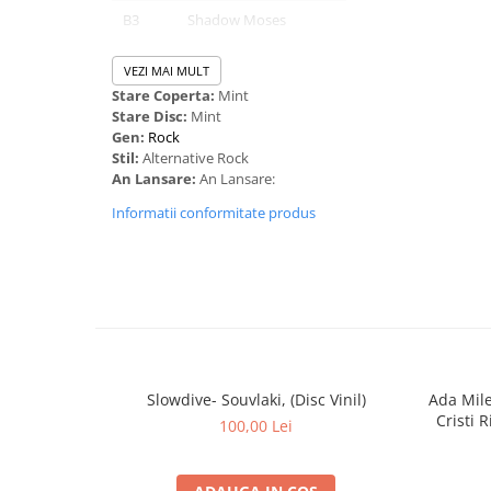
B3
Shadow Moses
B4
[OST] (Spi)ritual
VEZI MAI MULT
Stare Coperta:
Mint
C1
N/A
Stare Disc:
Mint
C2
Sleepwalking
Gen:
Rock
Stil:
Alternative Rock
C3
Kingslayer
An Lansare:
An Lansare:
C4
Parasite Eve
Informatii conformitate produs
D1
Follow You
D2
Lost
D3
Can You Feel My Heart
D4
Doomed
Slowdive- Souvlaki, (Disc Vinil)
Ada Mil
D5
Drown
Cristi 
100,00 Lei
D6
Throne