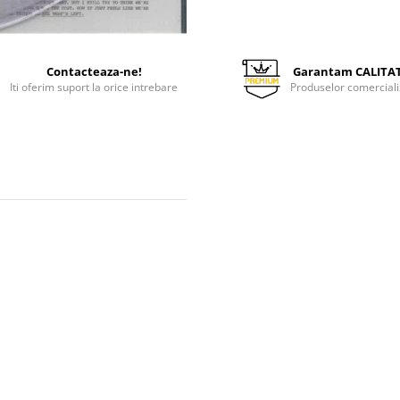
Contacteaza-ne!
Garantam CALITA
Iti oferim suport la orice intrebare
Produselor comerciali