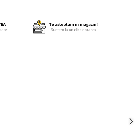
TEA
Te asteptam in magazin!
zate
Suntem la un click distanta