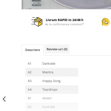
Livram RAPID in 24/48 h
de la confirmarea comenzii*
Review-uri
(0)
Descriere
A1
Darkside
A2
Mantra
A3
Happy Song
A4
Teardrops
B1
Amen!
B2
Kool-Aid