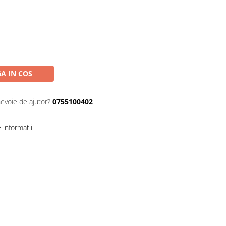
A IN COS
nevoie de ajutor?
0755100402
informatii