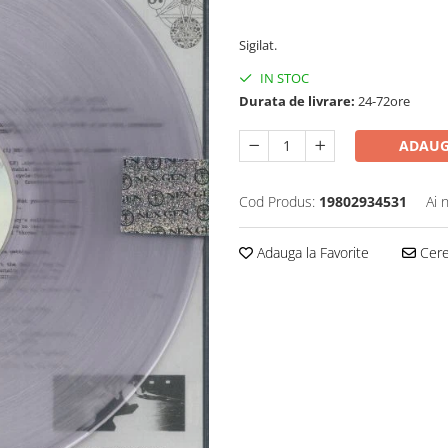
260,00 Lei
Sigilat.
IN STOC
Durata de livrare:
24-72ore
ADAUG
Cod Produs:
19802934531
Ai 
Adauga la Favorite
Cere 