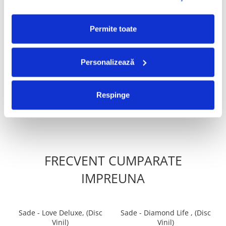
PRODUSE ALTERNATIVE
Permite toate
Personalizează
Various - Top Gun (Original
Hans Zimmer - The World
Motion Picture Soundtrack)
Of Hans Zimmer (A
(VINIL)
Symphonic Celebration) ,
100,00 Lei
210,00 Lei
(Disc Vinil)
Respinge
ADAUGA IN COS
ADAUGA IN COS
FRECVENT CUMPARATE
IMPREUNA
Sade - Love Deluxe, (Disc
Sade - Diamond Life , (Disc
Vinil)
Vinil)