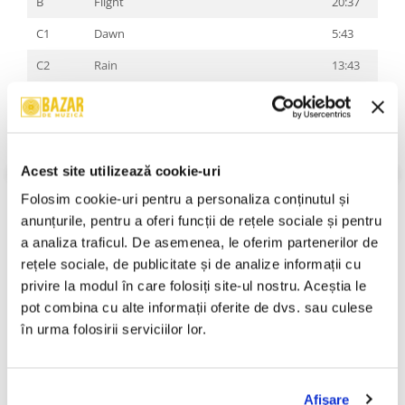
B
Flight
20:37
C1
Dawn
5:43
C2
Rain
13:43
BD-
All Gates Open: In Search Of Absolute
1:13:50
1
Elsewhere
BD-
Obliquity Of The Ecliptic
8:51
2
Acest site utilizează cookie-uri
BD-
Luminescent Bridge
9:43
Folosim cookie-uri pentru a personaliza conținutul și 
VEZI MAI MULT
3
anunțurile, pentru a oferi funcții de rețele sociale și pentru 
Stare Coperta:
Mint
Stare Disc:
Mint
a analiza traficul. De asemenea, le oferim partenerilor de 
BD-
The Stargate
20:36
Gen:
Electronic, Rock, Stage & Screen
4
rețele sociale, de publicitate și de analize informații cu 
Stil:
Ambient, Death Metal, Music Video, Space Rock, Progressive
privire la modul în care folosiți site-ul nostru. Aceștia le 
Metal
pot combina cu alte informații oferite de dvs. sau culese 
An Lansare:
An Lansare:
în urma folosirii serviciilor lor.
Informatii conformitate produs
Review-uri
(0)
Afişare