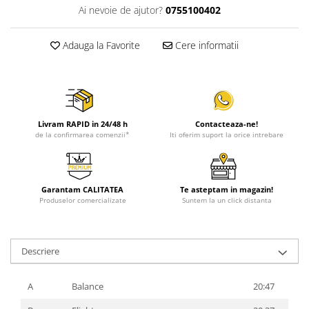
Ai nevoie de ajutor?
0755100402
Adauga la Favorite
Cere informatii
Livram RAPID in 24/48 h
Contacteaza-ne!
de la confirmarea comenzii*
Iti oferim suport la orice intrebare
Garantam CALITATEA
Te asteptam in magazin!
Produselor comercializate
Suntem la un click distanta
Descriere
A
Balance
20:47