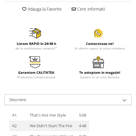
Adauga la Favorite
Cere informatii
Livram RAPID in 24/48 h
Contacteaza-ne!
de la confirmarea comenzii*
Iti oferim suport la orice intrebare
Garantam CALITATEA
Te asteptam in magazin!
Produselor comercializate
Suntem la un click distanta
Descriere
A1
That's Not Her Style
5:08
A2
We Didn't Start The Fire
4:48