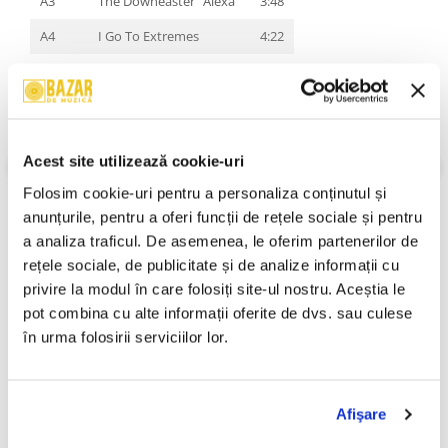
A3
The Downeaster "Alexa"
3:48
A4
I Go To Extremes
4:22
A5
Shameless
4:26
B1
Storm Front
5:16
B2
Leningrad
4:04
Acest site utilizează cookie-uri
B3
State Of Grace
4:29
VEZI MAI MULT
Folosim cookie-uri pentru a personaliza conținutul și 
Stare Coperta:
Mint
B4
When In Rome
4:46
anunțurile, pentru a oferi funcții de rețele sociale și pentru 
Stare Disc:
Mint
a analiza traficul. De asemenea, le oferim partenerilor de 
B5
And So It Goes
3:28
Gen:
Rock
rețele sociale, de publicitate și de analize informații cu 
Stil:
Pop Rock
An Lansare:
An Lansare:
privire la modul în care folosiți site-ul nostru. Aceștia le 
pot combina cu alte informații oferite de dvs. sau culese 
Informatii conformitate produs
în urma folosirii serviciilor lor.
Review-uri
(0)
Afişare