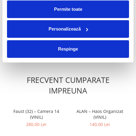
PRODUSE ALTERNATIVE
Permite toate
Charli XCX - Music, Fashion,
Madonna - Confessions II
Film (Disc Vinil)
(Disc Vinil)
Personalizează
170,00 Lei
170,00 Lei
ADAUGA IN COS
ADAUGA IN COS
Respinge
FRECVENT CUMPARATE
IMPREUNA
Faust (32) – Camera 14
ALAN – Haos Organizat
(VINIL)
(VINIL)
280,00 Lei
140,00 Lei