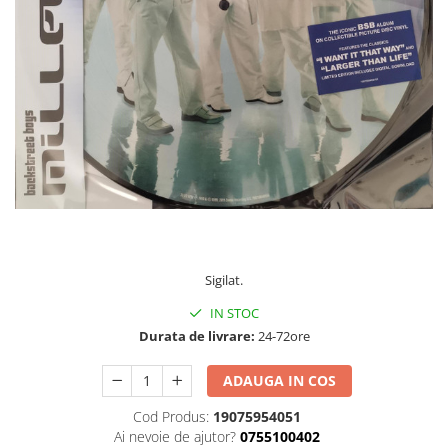
Discuri vinil 7' (mici)
Patriotice
Patriotice
Viniluri Românești
Colecția Electrecord
120,00 Lei
Sigilat.
IN STOC
Durata de livrare:
24-72ore
ADAUGA IN COS
Cod Produs:
19075954051
Ai nevoie de ajutor?
0755100402