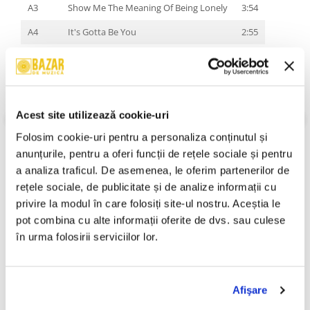
A3
Show Me The Meaning Of Being Lonely
3:54
A4
It's Gotta Be You
2:55
A5
I Need You Tonight
4:23
A6
Don't Want You Back
3:25
B1
Don't Wanna Lose You Now
3:54
Acest site utilizează cookie-uri
B2
The One
3:46
Folosim cookie-uri pentru a personaliza conținutul și 
VEZI MAI MULT
Stare Coperta:
Mint
B3
Back To Your Heart
4:21
anunțurile, pentru a oferi funcții de rețele sociale și pentru 
Stare Disc:
Mint
a analiza traficul. De asemenea, le oferim partenerilor de 
B4
Spanish Eyes
3:53
Gen:
Pop
rețele sociale, de publicitate și de analize informații cu 
Stil:
Europop, Ballad
B5
No One Else Comes Close
3:42
privire la modul în care folosiți site-ul nostru. Aceștia le 
An Lansare:
An Lansare:
pot combina cu alte informații oferite de dvs. sau culese 
B6
The Perfect Fan
4:13
Informatii conformitate produs
în urma folosirii serviciilor lor.
Review-uri
(0)
Afişare