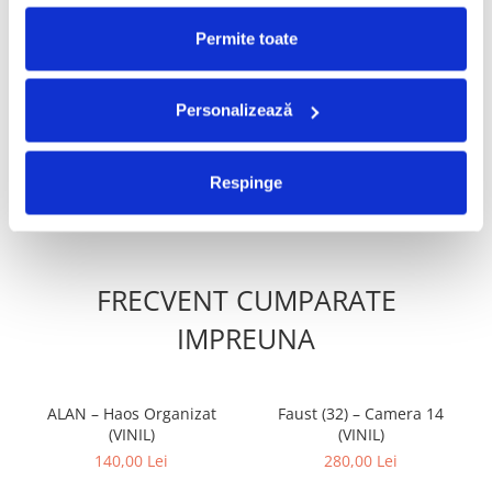
PRODUSE ALTERNATIVE
Permite toate
Charli XCX - Music, Fashion,
Madonna - Confessions II
Personalizează
Film (Disc Vinil)
(Disc Vinil)
170,00 Lei
170,00 Lei
Respinge
ADAUGA IN COS
ADAUGA IN COS
FRECVENT CUMPARATE
IMPREUNA
ALAN – Haos Organizat
Faust (32) – Camera 14
(VINIL)
(VINIL)
140,00 Lei
280,00 Lei