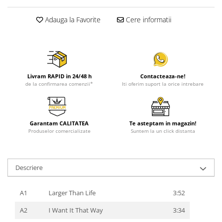
Adauga la Favorite
Cere informatii
Livram RAPID in 24/48 h
Contacteaza-ne!
de la confirmarea comenzii*
Iti oferim suport la orice intrebare
Garantam CALITATEA
Te asteptam in magazin!
Produselor comercializate
Suntem la un click distanta
Descriere
A1
Larger Than Life
3:52
A2
I Want It That Way
3:34