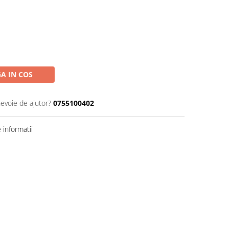
A IN COS
nevoie de ajutor?
0755100402
informatii