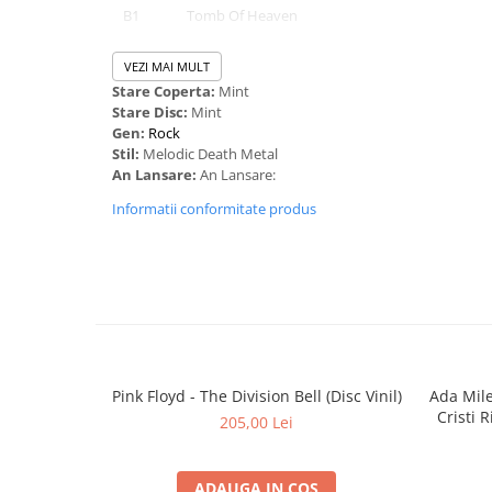
B1
Tomb Of Heaven
B2
Parasitical Hive
VEZI MAI MULT
Stare Coperta:
Mint
B3
The Unfathomable
Stare Disc:
Mint
B4
The Phantom Gospel
Gen:
Rock
Stil:
Melodic Death Metal
B5
Förgängligheten
An Lansare:
An Lansare:
B6
Black Hole Emission
Informatii conformitate produs
Pink Floyd - The Division Bell (Disc Vinil)
Ada Mil
Cristi 
205,00 Lei
ADAUGA IN COS