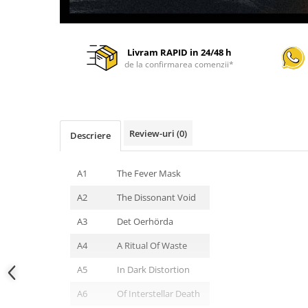
Livram RAPID in 24/48 h
de la confirmarea comenzii*
Review-uri
(0)
Descriere
A1
The Fever Mask
A2
The Dissonant Void
A3
Det Oerhörda
A4
A Ritual Of Waste
A5
In Dark Distortion
A6
Of Interstellar Death