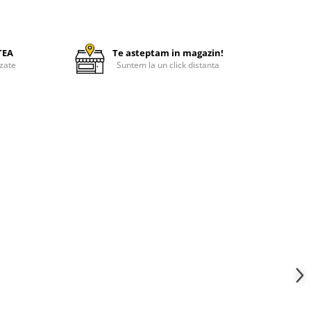
TEA
Te asteptam in magazin!
zate
Suntem la un click distanta