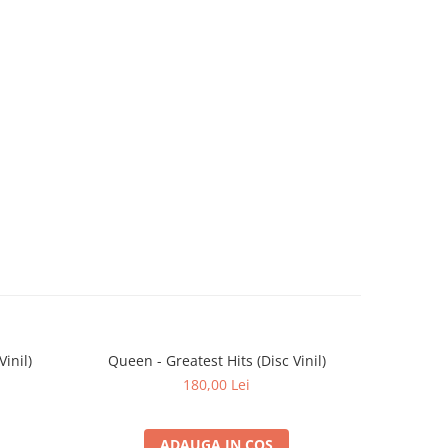
Vinil)
Queen - Greatest Hits (Disc Vinil)
Pink F
180,00 Lei
ADAUGA IN COS