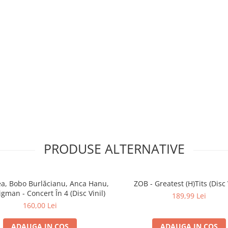
PRODUSE ALTERNATIVE
ea, Bobo Burlăcianu, Anca Hanu,
ZOB - Greatest (H)Tits (Disc 
Rigman - Concert În 4 (Disc Vinil)
189,99 Lei
160,00 Lei
ADAUGA IN COS
ADAUGA IN COS