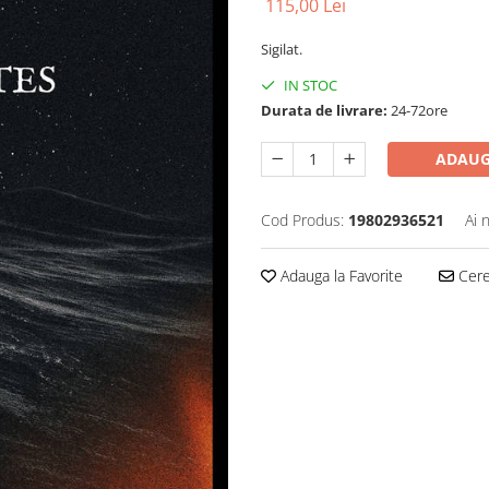
115,00 Lei
Sigilat.
IN STOC
Durata de livrare:
24-72ore
ADAUG
Cod Produs:
19802936521
Ai 
Adauga la Favorite
Cere 