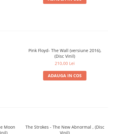
Pink Floyd- The Wall (versiune 2016),
Ozzy 
(Disc Vinil)
M
210,00 Lei
ADAUGA IN COS
the Moon
The Strokes - The New Abnormal , (Disc
The
inil)
Vinil)
Neig