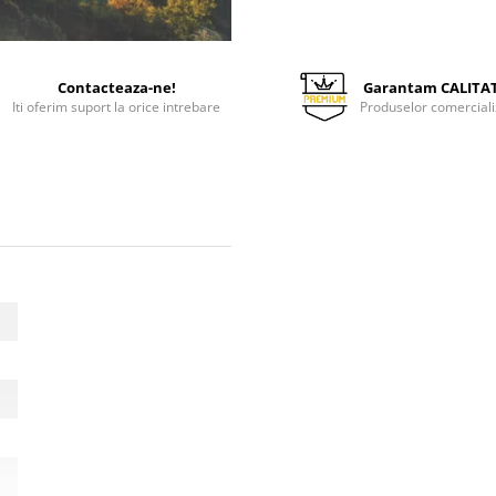
Contacteaza-ne!
Garantam CALITA
Iti oferim suport la orice intrebare
Produselor comerciali