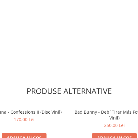
)
PRODUSE ALTERNATIVE
a - Confessions II (Disc Vinil)
Bad Bunny - Debí Tirar Más Fot
Vinil)
170,00 Lei
250,00 Lei
ADAUGA IN COS
ADAUGA IN COS