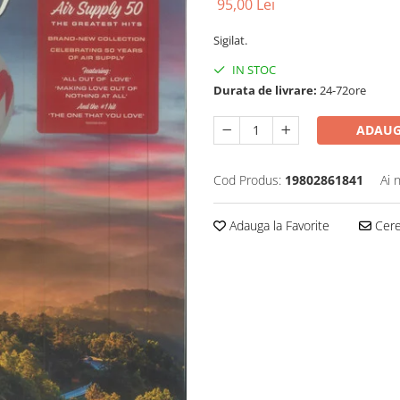
95,00 Lei
Sigilat.
IN STOC
Durata de livrare:
24-72ore
ADAUG
Cod Produs:
19802861841
Ai 
Adauga la Favorite
Cere 