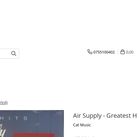
0755100402
0,00
inil)
Air Supply - Greatest Hi
Cat Music