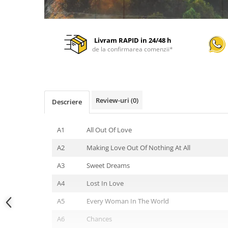
Livram RAPID in 24/48 h
de la confirmarea comenzii*
Review-uri
(0)
Descriere
A1
All Out Of Love
A2
Making Love Out Of Nothing At All
A3
Sweet Dreams
A4
Lost In Love
A5
Every Woman In The World
A6
Chances