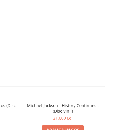
os (Disc
Michael Jackson - History Continues ,
Backstr
(Disc Vinil)
C
210,00 Lei
ADAUGA IN COS