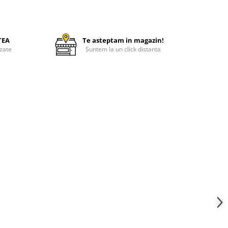
TEA
Te asteptam in magazin!
zate
Suntem la un click distanta