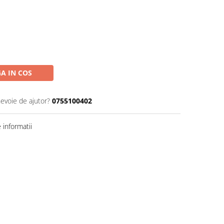
A IN COS
nevoie de ajutor?
0755100402
informatii