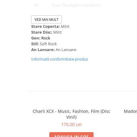
B1
Even The Nights Are Better
B2
Here I Am (Just When I Thought I Was Over You
VEZI MAI MULT
Stare Coperta:
Mint
B3
The One That You Love
Stare Disc:
Mint
B4
Just As I Am
Gen:
Rock
Stil:
Soft Rock
B5
Two Less Lonely People In The World
An Lansare:
An Lansare:
B6
Love And Other Bruises
Informatii conformitate produs
Charli XCX - Music, Fashion, Film (Disc
Madonn
Vinil)
170,00 Lei
ADAUGA IN COS