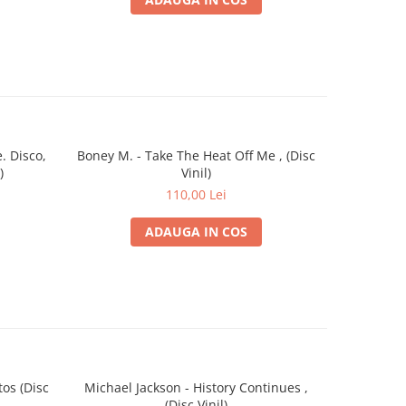
. Disco,
Boney M. - Take The Heat Off Me , (Disc
Alex
)
Vinil)
(Transparen
110,00 Lei
ADAUGA IN COS
os (Disc
Michael Jackson - History Continues ,
First Ai
(Disc Vinil)