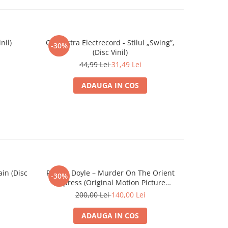
nil)
Orchestra Electrecord - Stilul „Swing”,
Thompso
-30%
-30%
(Disc Vinil)
44,99 Lei
31,49 Lei
ADAUGA IN COS
in (Disc
Patrick Doyle – Murder On The Orient
Jongnic B
-30%
-30%
Express (Original Motion Picture
Of The Be
Soundtrack) (VINIL)
200,00 Lei
140,00 Lei
1
ADAUGA IN COS