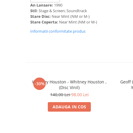
B4. Попурри Русских Песен И Романсов
An Lansare:
1990
B5. Ария. Финал
Stil:
Stage & Screen; Soundtrack
Рождественский Праздник (1944 г.)
Stare Disc:
Near Mint (NM or M-)
B6. Вечно
Stare Coperta:
Near Mint (NM or M-)
Informatii conformitate produs
Whitney Houston - Whitney Houston ,
Geoff 
-30%
(Disc Vinil)
140,00 Lei
98,00 Lei
ADAUGA IN COS