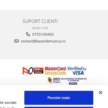
SUPORT CLIENTI
09:00-17:00
0755100402
contact@bazardemuzica.ro
Creat cu ❤ și cu 🧠 de Dan Trifan iar
Platforma E-commerce by
Gomag
Permite toate
le sociale 