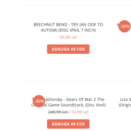
BEECHNUT BEND - TRY (AN ODE TO
Intonat
-30%
AUTISM) (DISC VINIL 7 INCH)
50,00 Lei
ADAUGA IN COS
Steve Jablonsky - Gears Of War 2 The
Liza 
-30%
Original Game Soundtrack, (Disc Vinil)
(Origi
249,99 Lei
174,99 Lei
ADAUGA IN COS