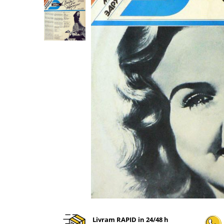
Discuri vinil 7' (mici)
Patriotice
Patriotice
Viniluri Românești
Colecția Electrecord
Livram RAPID in 24/48 h