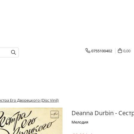
0755100402
0,00
стра Его Дворецкого (Disc Vinil)
Deanna Durbin - Сестр
Мелодия