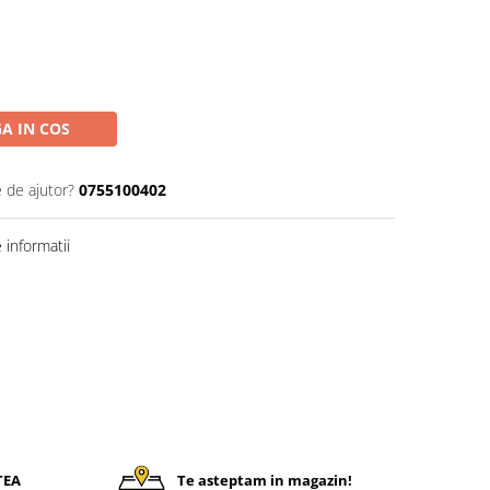
A IN COS
e de ajutor?
0755100402
informatii
TEA
Te asteptam in magazin!