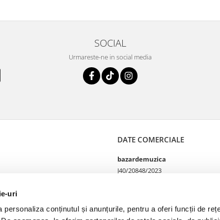
SOCIAL
Urmareste-ne in social media
DATE COMERCIALE
bazardemuzica
J40/20848/2023
49060668
Strada Doctor Louis Pasteur
ie-uri
65
personaliza conținutul și anunțurile, pentru a oferi funcții de rețe
Bucharest, București