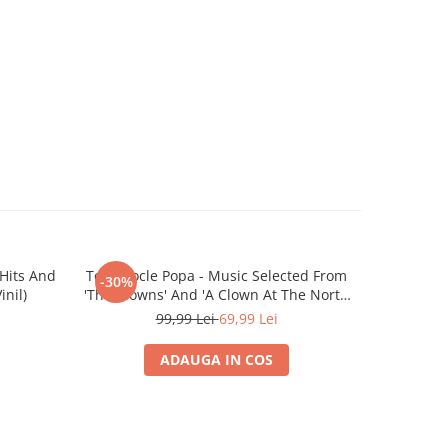
 Hits And
Temistocle Popa - Music Selected From
Stela Enac
-30%
-30%
inil)
'The Clowns' And 'A Clown At The North
Cu... 
Pole' Original Sound Track, (Disc Vinil)
99,99 Lei
69,99 Lei
ADAUGA IN COS