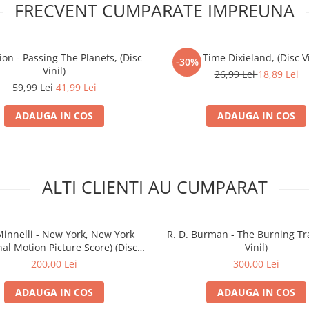
FRECVENT CUMPARATE IMPREUNA
ion - Passing The Planets, (Disc
All Time Dixieland, (Disc Vi
-30%
Vinil)
26,99 Lei
18,89 Lei
59,99 Lei
41,99 Lei
ADAUGA IN COS
ADAUGA IN COS
ALTI CLIENTI AU CUMPARAT
Minnelli - New York, New York
R. D. Burman - The Burning Tra
nal Motion Picture Score) (Disc
Vinil)
Vinil)
200,00 Lei
300,00 Lei
ADAUGA IN COS
ADAUGA IN COS