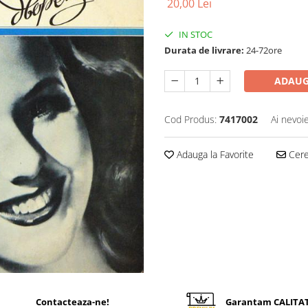
20,00 Lei
IN STOC
Durata de livrare:
24-72ore
ADAUG
Cod Produs:
7417002
Ai nevoi
Adauga la Favorite
Cere 
Contacteaza-ne!
Garantam CALITA