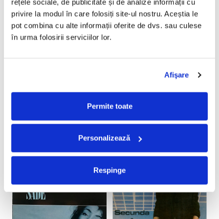
rețele sociale, de publicitate și de analize informații cu 
privire la modul în care folosiți site-ul nostru. Aceștia le 
ANGELA SIMILEA -
DOINA TEODOROVICI -
D
pot combina cu alte informații oferite de dvs. sau culese 
BALADA IUBIRILOR
RĂSAI!, (DISC VINIL)
C
în urma folosirii serviciilor lor.
DESCHISE, (DISC VINIL)
(
49,99 Lei
99,99 Lei
69
34,99 Lei
69,99 Lei
4
Afişare
ADAUGA IN COS
ADAUGA IN COS
Permite toate
Personalizează
-30%
Respinge