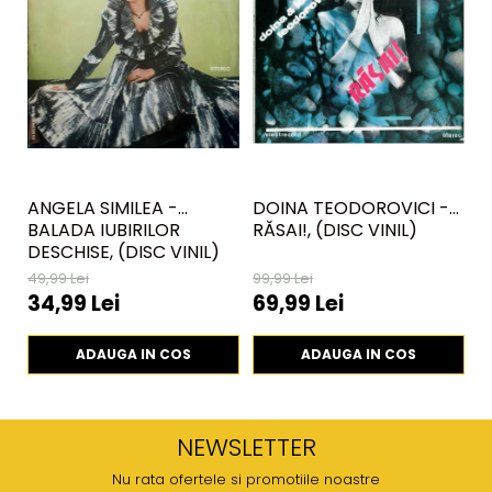
ANGELA SIMILEA -
DOINA TEODOROVICI -
D
BALADA IUBIRILOR
RĂSAI!, (DISC VINIL)
C
DESCHISE, (DISC VINIL)
(
49,99 Lei
99,99 Lei
69
34,99 Lei
69,99 Lei
4
ADAUGA IN COS
ADAUGA IN COS
NEWSLETTER
Nu rata ofertele si promotiile noastre