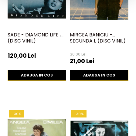
SADE - DIAMOND LIFE ,
MIRCEA BANICIU -
H
(DISC VINIL)
SECUNDA 1, (DISC VINIL)
V
30,00 Lei
120,00 Lei
6
21,00 Lei
ADAUGA IN COS
ADAUGA IN COS
-30%
-30%