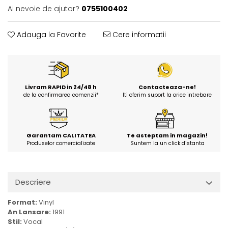
Ai nevoie de ajutor?
0755100402
Adauga la Favorite
Cere informatii
Livram RAPID in 24/48 h
Contacteaza-ne!
de la confirmarea comenzii*
Iti oferim suport la orice intrebare
Garantam CALITATEA
Te asteptam in magazin!
Produselor comercializate
Suntem la un click distanta
Descriere
Format:
Vinyl
An Lansare:
1991
Stil:
Vocal