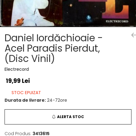
Discuri vinil 7' (mici)
Patriotice
Patriotice
Viniluri Românești
Colecția Electrecord
Daniel Iordăchioaie -
Acel Paradis Pierdut,
(Disc Vinil)
Electrecord
19,99 Lei
STOC EPUIZAT
Durata de livrare:
24-72ore
ALERTA STOC
Cod Produs:
3413615