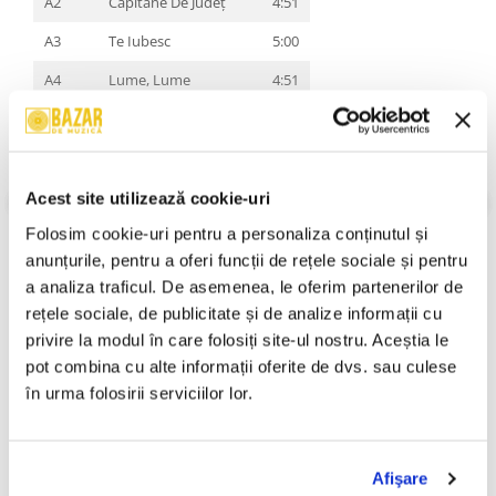
A2
Căpitane De Județ
4:51
A3
Te Iubesc
5:00
A4
Lume, Lume
4:51
B1
O Damigeană
3:06
B2
Măr Domnesc
4:55
B3
Un Țigan Avea O Casă
8:59
Acest site utilizează cookie-uri
Folosim cookie-uri pentru a personaliza conținutul și 
B4
Ileană, Ileană
3:58
VEZI MAI MULT
anunțurile, pentru a oferi funcții de rețele sociale și pentru 
Stare Coperta:
Mint
a analiza traficul. De asemenea, le oferim partenerilor de 
Stare Disc:
Mint
rețele sociale, de publicitate și de analize informații cu 
Gen:
Jazz, Folk, World, & Country
Stil:
Jazz, Romani
privire la modul în care folosiți site-ul nostru. Aceștia le 
An Lansare:
2026
pot combina cu alte informații oferite de dvs. sau culese 
Informatii conformitate produs
în urma folosirii serviciilor lor.
Review-uri
(0)
Afişare