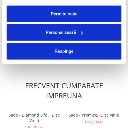
PRODUSE ALTERNATIVE
Permite toate
Damian & Brothers -
Damian & Brothers -
Personalizează
Ursitoare, Drumul (Disc
Șaraiman, Visul (Disc Vinil)
Vinil)
180,00 Lei
180,00 Lei
Respinge
ADAUGA IN COS
ADAUGA IN COS
FRECVENT CUMPARATE
IMPREUNA
Sade - Diamond Life , (Disc
Sade - Promise, (Disc Vinil)
Vinil)
140,00 Lei
120,00 Lei