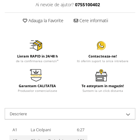
Ai nevoie de ajutor?
0755100402
Adauga la Favorite
Cere informatii
Livram RAPID in 24/48 h
Contacteaza-ne!
de la confirmarea comenzii*
Iti oferim suport la orice intrebare
Garantam CALITATEA
Te asteptam in magazin!
Produselor comercializate
Suntem la un click distanta
Descriere
A1
La Ciolpani
6:27