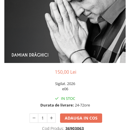
Discuri vinil 7' (mici)
Patriotice
Patriotice
Viniluri Românești
Colecția Electrecord
150,00 Lei
Sigilat. 2026
e06
IN STOC
Durata de livrare:
24-72ore
ADAUGA IN COS
Cod Produs:
36903063