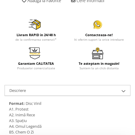
Adauga la Favorite
Cere informatii
Livram RAPID in 24/48 h
Contacteaza-ne!
de la confirmarea comenzii*
Iti oferim suport la orice intrebare
Garantam CALITATEA
Te asteptam in magazin!
Produselor comercializate
Suntem la un click distanta
Descriere
Format:
Disc Vinil
A1. Protest
A2. Inimă Rece
A3. Spațiu
A4. Omul Legendă
B5. Chem O Zi