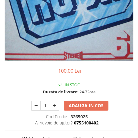
Discuri vinil 7' (mici)
Patriotice
Patriotice
Viniluri Românești
Colecția Electrecord
100,00 Lei
IN STOC
Durata de livrare:
24-72ore
ADAUGA IN COS
Cod Produs:
3265025
Ai nevoie de ajutor?
0755100402