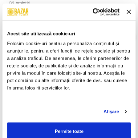
B6. Amintiri
B7. Gînduri
B8. Lucia
B9. Seara
An Lansare:
1982
Stil:
Rock; Pop; Pop Rock; Classic Rock
Acest site utilizează cookie-uri
Stare Disc:
Very Good Plus (VG+)
Folosim cookie-uri pentru a personaliza conținutul și 
Stare Coperta:
Very Good Plus (VG+)
anunțurile, pentru a oferi funcții de rețele sociale și pentru 
Informatii conformitate produs
a analiza traficul. De asemenea, le oferim partenerilor de 
rețele sociale, de publicitate și de analize informații cu 
Review-uri
(0)
privire la modul în care folosiți site-ul nostru. Aceștia le 
pot combina cu alte informații oferite de dvs. sau culese 
în urma folosirii serviciilor lor.
PRODUSE ALTERNATIVE
Afişare
Compact C – Vin Vremuri
Direcția 5 - La Vulturul De
-30%
Noi ? (VINIL)
Mare Cu Peștele În Ghiare,
(Disc Vinil)
200,00 Lei
250,00 Lei
Permite toate
175,00 Lei