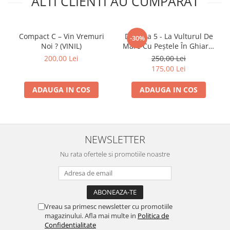
ALTI CLIENTI AU CUMPARAT
Compact C – Vin Vremuri
Direcția 5 - La Vulturul De
-30%
Noi ? (VINIL)
Mare Cu Peștele În Ghiare,
(Disc Vinil)
200,00 Lei
250,00 Lei
175,00 Lei
ADAUGA IN COS
ADAUGA IN COS
NEWSLETTER
Nu rata ofertele si promotiile noastre
Vreau sa primesc newsletter cu promotiile
magazinului. Afla mai multe in
Politica de
Confidentialitate