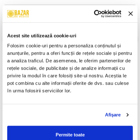
Descriere
Format:
Album, Reissue
An Lansare:
-
Stil:
Religious
Acest site utilizează cookie-uri
Stare Disc:
Mint (M)
Folosim cookie-uri pentru a personaliza conținutul și 
Stare Coperta:
Near Mint (NM or M-)
anunțurile, pentru a oferi funcții de rețele sociale și pentru 
Informatii conformitate produs
a analiza traficul. De asemenea, le oferim partenerilor de 
rețele sociale, de publicitate și de analize informații cu 
Review-uri
(0)
privire la modul în care folosiți site-ul nostru. Aceștia le 
pot combina cu alte informații oferite de dvs. sau culese 
în urma folosirii serviciilor lor.
PRODUSE ALTERNATIVE
Afişare
Ștefan Hrușcă - La Săvârșitu
Corul Symbol - Iată Vin
-30%
Lumii, (Casetă Audio)
Colindătorii , (Casetă Audio)
Permite toate
49,99 Lei
29,99 Lei