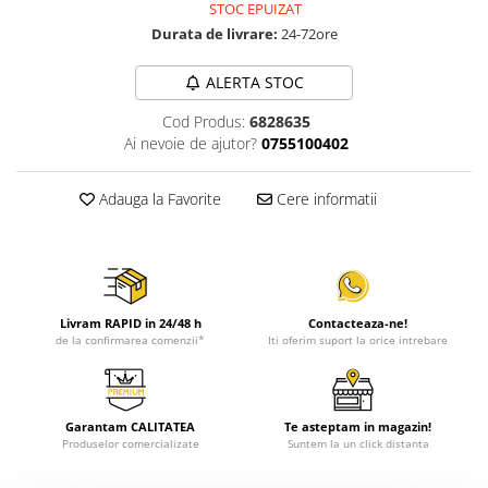
STOC EPUIZAT
Durata de livrare:
24-72ore
ALERTA STOC
Cod Produs:
6828635
Ai nevoie de ajutor?
0755100402
Adauga la Favorite
Cere informatii
Livram RAPID in 24/48 h
Contacteaza-ne!
de la confirmarea comenzii*
Iti oferim suport la orice intrebare
Garantam CALITATEA
Te asteptam in magazin!
Produselor comercializate
Suntem la un click distanta