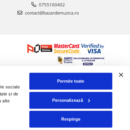
0755100402
contact@bazardemuzica.ro
Creat cu ❤ și cu 🧠 de Dan Trifan iar
Platforma E-commerce by
Gomag
Permite toate
le sociale 
ate și de 
Personalizează
 alte 
Respinge