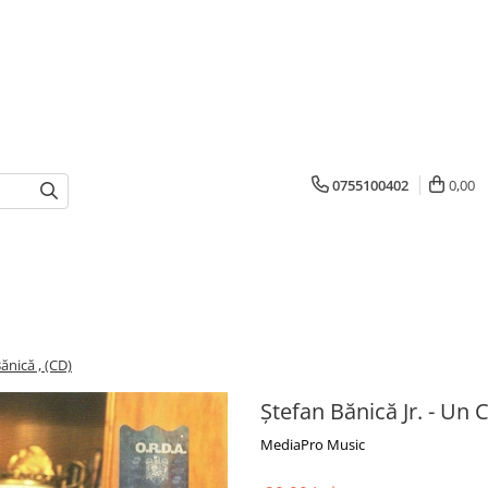
0755100402
0,00
ănică , (CD)
Ștefan Bănică Jr. - Un 
MediaPro Music