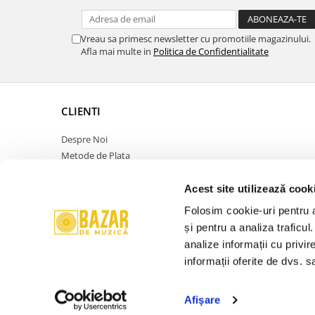
Vreau sa primesc newsletter cu promotiile magazinului.
Afla mai multe in
Politica de Confidentialitate
CLIENTI
Despre Noi
Metode de Plata
Politica de Retur
Politica de Confidentialitate
Acest site utilizează cook
Politica Cookies
Folosim cookie-uri pentru a 
Termeni si Conditii
și pentru a analiza traficul
ANPC
analize informații cu privir
Contact
informații oferite de dvs. sa
Promotie
Afişare