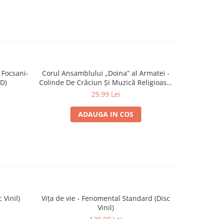
 Focsani-
Corul Ansamblului „Doina” al Armatei -
Nicolae Fu
D)
Colinde De Crăciun Și Muzică Religioasă,
/ Romani
(CD)
29,99 Lei
ADAUGA IN COS
 Vinil)
Vița de vie - Fenomental Standard (Disc
Corul M
Vinil)
Hristos (C