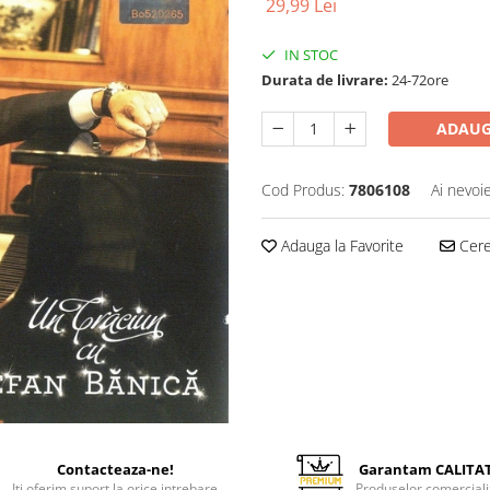
29,99 Lei
IN STOC
Durata de livrare:
24-72ore
ADAUG
Cod Produs:
7806108
Ai nevoi
Adauga la Favorite
Cere 
Contacteaza-ne!
Garantam CALITA
Iti oferim suport la orice intrebare
Produselor comerciali