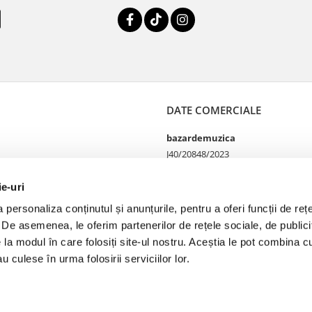
DATE COMERCIALE
bazardemuzica
J40/20848/2023
49060668
Strada Doctor Louis Pasteur
ie-uri
65
personaliza conținutul și anunțurile, pentru a oferi funcții de rețe
Bucharest, București
. De asemenea, le oferim partenerilor de rețele sociale, de publicit
e la modul în care folosiți site-ul nostru. Aceștia le pot combina cu
u culese în urma folosirii serviciilor lor.