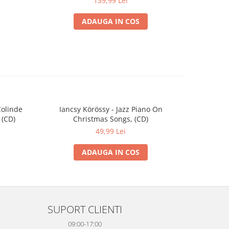
139,99 Lei
ADAUGA IN COS
Colinde
Iancsy Körössy - Jazz Piano On
Nicolae Fu
 (CD)
Christmas Songs, (CD)
/ Romani
49,99 Lei
ADAUGA IN COS
SUPORT CLIENTI
09:00-17:00