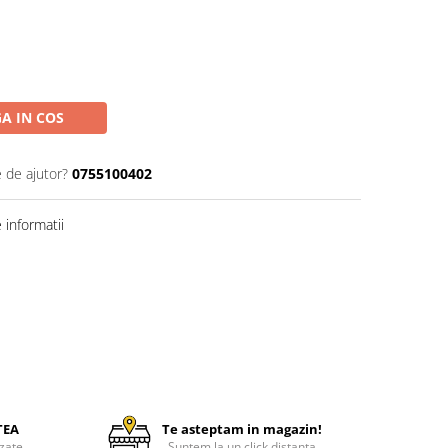
A IN COS
e de ajutor?
0755100402
informatii
TEA
Te asteptam in magazin!
zate
Suntem la un click distanta