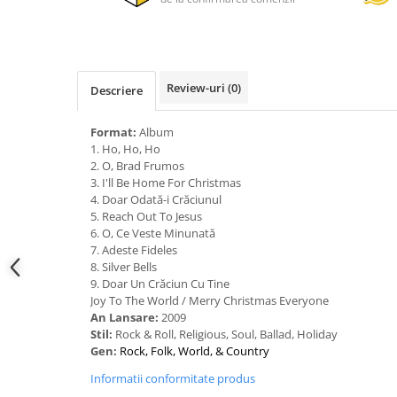
Review-uri
(0)
Descriere
Format:
Album
1. Ho, Ho, Ho
2. O, Brad Frumos
3. I'll Be Home For Christmas
4. Doar Odată-i Crăciunul
5. Reach Out To Jesus
6. O, Ce Veste Minunată
7. Adeste Fideles
8. Silver Bells
9. Doar Un Crăciun Cu Tine
Joy To The World / Merry Christmas Everyone
An Lansare:
2009
Stil:
Rock & Roll, Religious, Soul, Ballad, Holiday
Gen:
Rock, Folk, World, & Country
Informatii conformitate produs