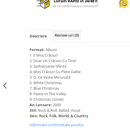
Livram RAPID in 24/48 h
de la confirmarea comenzii*
Review-uri
(0)
Descriere
Format:
Album
1. E Moș Crăciun
2. Doar Un Crăciun Cu Tine!
3. Sarbatoarea Sfântă
4. Moș Crăciun Cu Plete Dalbe
5. O, Ce Veste Minunată
6. White Christmas
7. Blue Christmas
8. Peace In The Valley
9. Christmas Comes
An Lansare:
2000
Stil:
Rock & Roll, Ballad, Vocal
Gen:
Rock, Folk, World, & Country
Informatii conformitate produs