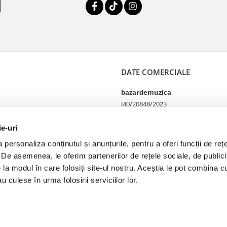
DATE COMERCIALE
bazardemuzica
J40/20848/2023
49060668
Strada Doctor Louis Pasteur
ie-uri
65
personaliza conținutul și anunțurile, pentru a oferi funcții de rețe
Bucharest, București
. De asemenea, le oferim partenerilor de rețele sociale, de publicit
e la modul în care folosiți site-ul nostru. Aceștia le pot combina cu
u culese în urma folosirii serviciilor lor.