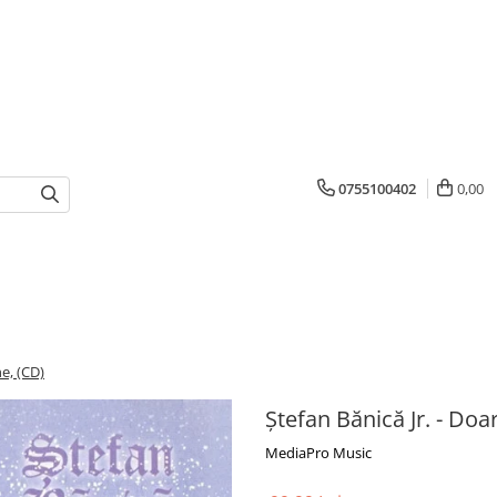
0755100402
0,00
ne, (CD)
Ștefan Bănică Jr. - Doa
MediaPro Music