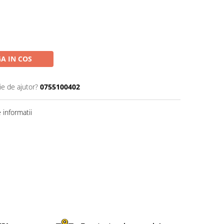
A IN COS
ie de ajutor?
0755100402
informatii