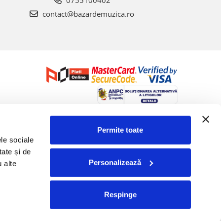
0755100402
contact@bazardemuzica.ro
Creat cu ❤ și cu 🧠 de Dan Trifan iar
Platforma E-commerce by
Gomag
Permite toate
le sociale 
ate și de 
Personalizează
 alte 
Respinge