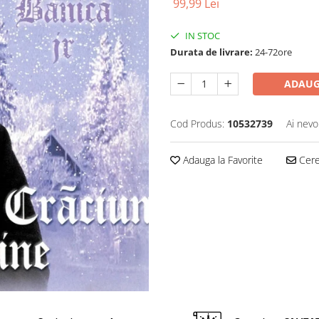
99,99 Lei
IN STOC
Durata de livrare:
24-72ore
ADAUG
Cod Produs:
10532739
Ai nevo
Adauga la Favorite
Cere 