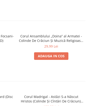
 Focsani-
Corul Ansamblului „Doina” al Armatei -
Teodora
D)
Colinde De Crăciun Și Muzică Religioasă,
maici de l
(CD)
Noi 
29,99 Lei
ADAUGA IN COS
ard (Disc
Corul Madrigal - Astăzi S-a Născut
Sade -
Hristos (Colinde Și Cîntări De Crăciun),
(Disc Vinil)