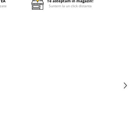
TEA
Te asteptam in magazin!
zate
Suntem la un click distanta