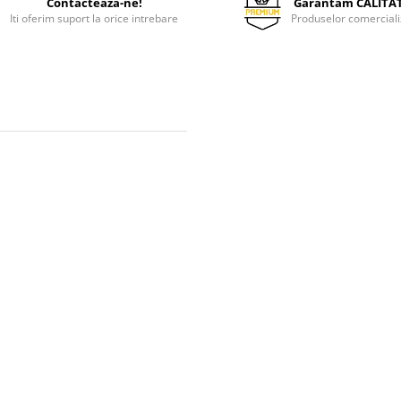
Contacteaza-ne!
Garantam CALITA
Iti oferim suport la orice intrebare
Produselor comerciali