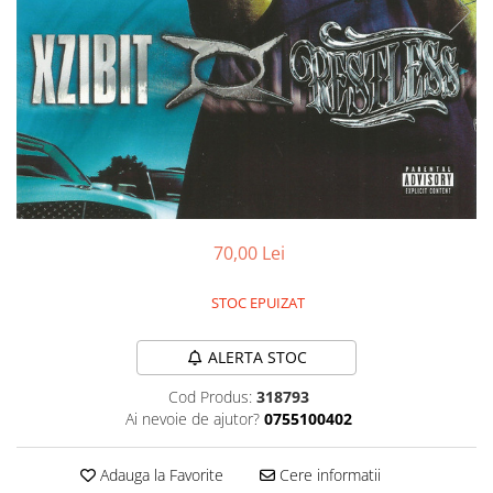
Discuri vinil 7' (mici)
Patriotice
Patriotice
Viniluri Românești
Colecția Electrecord
70,00 Lei
STOC EPUIZAT
ALERTA STOC
Cod Produs:
318793
Ai nevoie de ajutor?
0755100402
Adauga la Favorite
Cere informatii