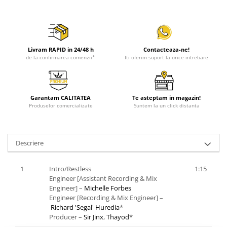
Livram RAPID in 24/48 h
Contacteaza-ne!
de la confirmarea comenzii*
Iti oferim suport la orice intrebare
Garantam CALITATEA
Te asteptam in magazin!
Produselor comercializate
Suntem la un click distanta
Descriere
1
Intro/Restless
1:15
Engineer [Assistant Recording & Mix
Engineer] –
Michelle Forbes
Engineer [Recording & Mix Engineer] –
Richard 'Segal' Huredia
*
Producer –
Sir Jinx
,
Thayod
*