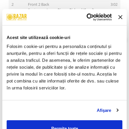
2
Front 2 Back
3:02
Engineer –
Lance Pierre
,
Richard 'Segal'
Huredia
*
Engineer [Assistant Engineer] –
Greg
Burns
,
Jim McCrone
*
Mixed By –
Danny Romero
,
Rocwilder
*
Producer –
Rocwilder
*
Acest site utilizează cookie-uri
VEZI MAI MULT
Written-By –
A. Joiner
*,
D. Stinson
*
Folosim cookie-uri pentru a personaliza conținutul și 
Stare Disc:
Near Mint (NM or M-)
Stare Coperta:
3
Been A Long Time
Near Mint (NM or M-)
3:57
anunțurile, pentru a oferi funcții de rețele sociale și pentru 
Engineer [Assistant Mix Engineer] –
Jason
a analiza traficul. De asemenea, le oferim partenerilor de 
Informatii conformitate produs
Schweitzer
rețele sociale, de publicitate și de analize informații cu 
Engineer [Mix Engineer] –
Richard 'Segal'
Review-uri
(0)
privire la modul în care folosiți site-ul nostru. Aceștia le 
Huredia
*
Featuring –
Nate Dogg
pot combina cu alte informații oferite de dvs. sau culese 
Producer, Mixed By –
Battle Cat
*
în urma folosirii serviciilor lor.
Written-By –
A. Joiner
*,
K. Gilliam
*
PRODUSE ALTERNATIVE
4
U Know
3:26
Engineer [Assistant Mix Engineer] –
Michelle
Afişare
Forbes
Engineer [Assistant Recording Engineer] –
Paraziții - În Focuri , (CD)
Ombladon - Cel Mai Prost
Greg Burns
Din Curtea Școlii , (CD)
999,99 Lei
Engineer [Mix Engineer] –
Richard 'Segal'
Permite toate