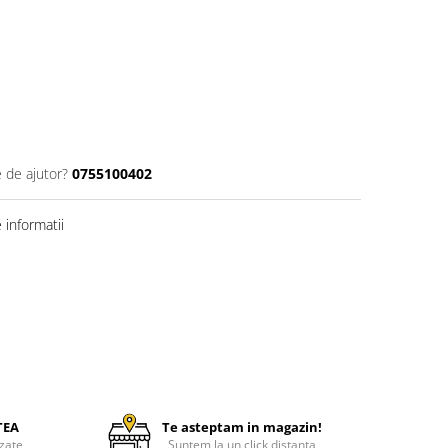
e de ajutor?
0755100402
informatii
TEA
Te asteptam in magazin!
zate
Suntem la un click distanta