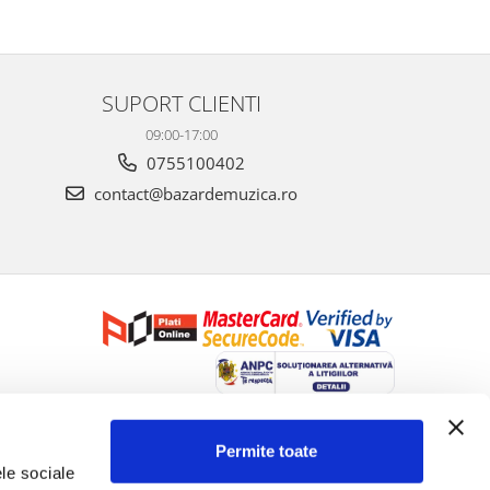
SUPORT CLIENTI
09:00-17:00
0755100402
contact@bazardemuzica.ro
Creat cu ❤ și cu 🧠 de Dan Trifan iar
Platforma E-commerce by
Gomag
Permite toate
le sociale 