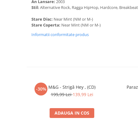
An Lansare:
2003
5
Clone (17)
–
Lasă
Stil:
Alternative Rock, Ragga HipHop, Hardcore, Breakbea
Music By, Lyrics By 
Stare Disc:
Near Mint (NM or M-)
6
Șuie Paparude
–
Atac La Persoane (D
Stare Coperta:
Near Mint (NM or M-)
Lyrics By –
Junkyard
Music By –
Alin Flaid
Informatii conformitate produs
Câmpineanu
7
R.A.S.A.
–
Fără Limită
Music By, Lyrics By 
8
Terente
–
Şi O Fată Are Coaie
Lyrics By –
Terente
Music By –
Cheloo
M&G - Strigă Hey , (CD)
Parazi
-30%
9
H8 (5)
–
Schimbă-ți Atitudine
199,99 Lei
139,99 Lei
Lyrics By –
Aliosha (2
Music By –
H8 (5)
10
Paraziții
–
Orice-ar Fi (Cheloo 
ADAUGA IN COS
Lyrics By –
Cheloo
,
O
Music By –
Cheloo
Scratches –
Freakad