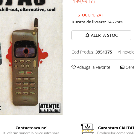
199,99 Lei
STOC EPUIZAT
Durata de livrare:
24-72ore
ALERTA STOC
Cod Produs:
3951375
Ai nevoi
Adauga la Favorite
Cere 
Contacteaza-ne!
Garantam CALITA
Iti oferim suport la orice intrebare
Produselor comerciali