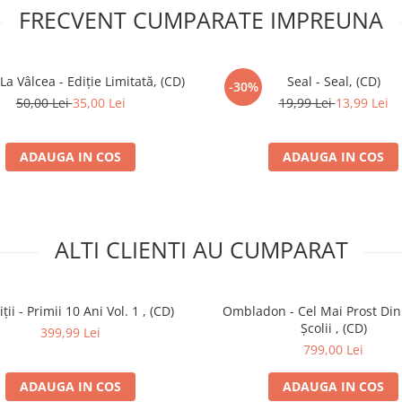
)
FRECVENT CUMPARATE IMPREUNA
an
opoiag
,
Pacha Man
ton
La Vâlcea - Ediție Limitată, (CD)
Seal - Seal, (CD)
-30%
–
B-ton (2)
50,00 Lei
35,00 Lei
19,99 Lei
13,99 Lei
–
Adi Despot
*
ADAUGA IN COS
ADAUGA IN COS
2)
loo
,
Ombladon
ALTI CLIENTI AU CUMPARAT
bladon
loo
,
Ombladon
ții - Primii 10 Ani Vol. 1 , (CD)
Ombladon - Cel Mai Prost Din
Sișu
*
Școlii , (CD)
399,99 Lei
 (5)
799,00 Lei
țu
ADAUGA IN COS
ADAUGA IN COS