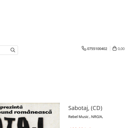
0755100402
0,00
Sabotaj, (CD)
Rebel Music , NRG!A,