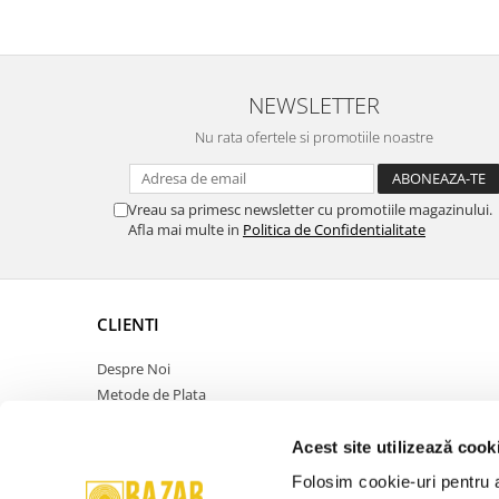
18
Luna Amară
–
Dizident
Lyrics By –
Mihnea Bl
Music By –
Petru Gav
NEWSLETTER
Nu rata ofertele si promotiile noastre
Vreau sa primesc newsletter cu promotiile magazinului.
Afla mai multe in
Politica de Confidentialitate
CLIENTI
Despre Noi
Metode de Plata
Politica de Retur
Politica de Confidentialitate
Acest site utilizează cook
Politica Cookies
Folosim cookie-uri pentru a 
Termeni si Conditii