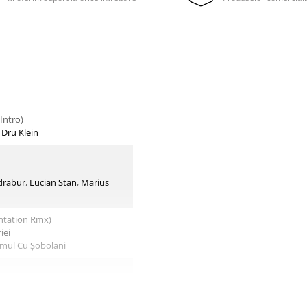
Intro)
–
Dru Klein
drabur
,
Lucian Stan
,
Marius
entation Rmx)
iei
mul Cu Șobolani
Raku