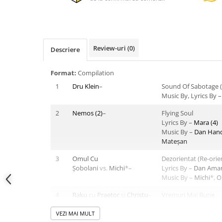
Review-uri
(0)
Descriere
Format:
Compilation
1
Dru Klein
–
Sound Of Sabotage (
Music By, Lyrics By 
2
Nemos (2)
–
Flying Soul
Lyrics By –
Mara (4)
Music By –
Dan Han
Mateșan
3
Omul Cu
Dezorientat (Re-ori
Șobolani
vs.
Michi
*–
Lyrics By –
Dan Amar
Music By –
Michi
*,
O
4
Raku
cu
Praetor
şi
Christu
–
Vremuri Mai Bune
Lyrics By –
Praetor
,
Music By –
Christu
VEZI MAI MULT