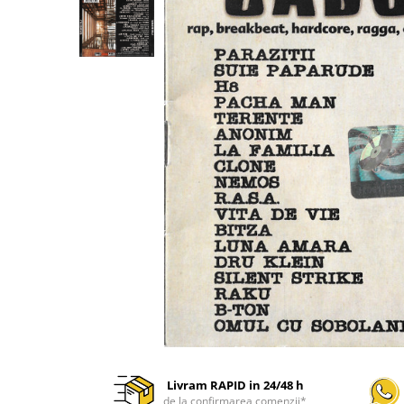
Discuri vinil 7' (mici)
Patriotice
Patriotice
Viniluri Românești
Colecția Electrecord
Livram RAPID in 24/48 h
de la confirmarea comenzii*