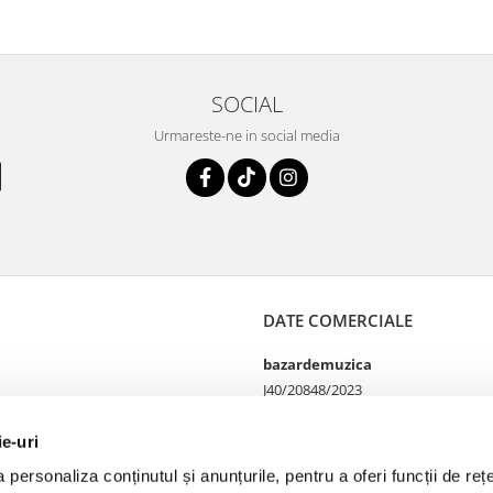
idariu
rila
*
SOCIAL
Urmareste-ne in social media
DATE COMERCIALE
bazardemuzica
J40/20848/2023
49060668
Strada Doctor Louis Pasteur
ie-uri
65
personaliza conținutul și anunțurile, pentru a oferi funcții de rețe
Bucharest, București