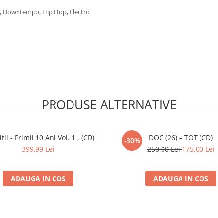
t, Downtempo, Hip Hop, Electro
–
Radu Barb
-laid Bassrun Rmx)
er
,
George Nicolae
,
Mihai
–
R.A.S.A.
PRODUSE ALTERNATIVE
ții - Primii 10 Ani Vol. 1 , (CD)
DOC (26) – TOT (CD)
-30%
a
399,99 Lei
250,00 Lei
175,00 Lei
)
B-side Rmx)
ADAUGA IN COS
ADAUGA IN COS
mbladon
adisk