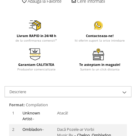
Adauga la Favorite
Cere informatii
Livram RAPID in 24/48 h
Contacteaza-ne!
de la confirmarea comenzii*
Iti oferim suport la orice intrebare
Garantam CALITATEA
Te asteptam in magazin!
Produselor comercializate
Suntem la un click distanta
Descriere
Format:
Compilation
1
Unknown
Atacă!
Artist
–
2
Ombladon
–
Dacă Pozele-ar Vorbi
Music By –
Cheloo
,
Ombladon