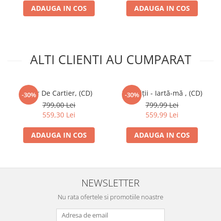
12
R.A.C.L.A.
–
Starea națiunii
ADAUGA IN COS
ADAUGA IN COS
Music By –
Connect-R
Text By –
Connect-R
,
Rimaru
13
OCS
*–
Frica
Music By –
OCS
*
ALTI CLIENTI AU CUMPARAT
Text By –
Dan Amariei
14
EXPLICIT (7)
–
Zone de interes
Featuring –
Stoe Toxxic
*
Music By –
Subsemnatu'
*
Star De Cartier, (CD)
Paraziții - Iartă-mă , (CD)
-30%
-30%
Text By –
Icsu
,
Subsemnatu'
*,
Stoe
799,00 Lei
799,99 Lei
Toxxic
*
559,30 Lei
559,99 Lei
15
Da Hood
*–
Secretu` din grădină
ADAUGA IN COS
ADAUGA IN COS
Music By –
Deceneu
,
Jupiter (29)
Text By –
Nai'gh'ba
,
Stoe
*
16
Sever
*–
La revedere
Music By –
Sever
*
NEWSLETTER
Text By –
Sever
*
Nu rata ofertele si promotiile noastre