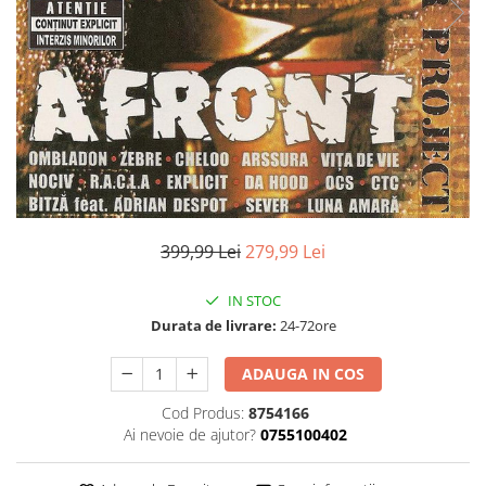
Discuri vinil 7' (mici)
Patriotice
Patriotice
Viniluri Românești
Colecția Electrecord
399,99 Lei
279,99 Lei
IN STOC
Durata de livrare:
24-72ore
ADAUGA IN COS
Cod Produs:
8754166
Ai nevoie de ajutor?
0755100402