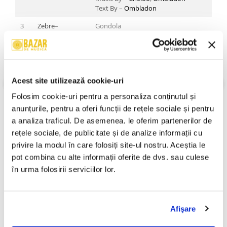
Text By –
Ombladon
3
Zebre
–
Gondola
Music By –
Zebre
Text By –
Zebre
4
Cheloo
–
Sindromul Tourette
Featuring –
Guess Who (4)
Acest site utilizează cookie-uri
Music By –
Cheloo
Text By –
Cheloo
VEZI MAI MULT
Folosim cookie-uri pentru a personaliza conținutul și 
An Lansare:
2005
anunțurile, pentru a oferi funcții de rețele sociale și pentru 
5
Nociv
–
Taci
Stil:
Conscious
Music By –
Nociv
a analiza traficul. De asemenea, le oferim partenerilor de 
Stare Disc:
Near Mint (NM or M-)
Text By –
Nociv
Stare Coperta:
Near Mint (NM or M-)
rețele sociale, de publicitate și de analize informații cu 
privire la modul în care folosiți site-ul nostru. Aceștia le 
6
C.T.C.
–
București
Informatii conformitate produs
Featuring –
K-Gula
,
Nai'gh'ba
pot combina cu alte informații oferite de dvs. sau culese 
Mastered By –
Bogdan Popoiag
Review-uri
(0)
în urma folosirii serviciilor lor.
Mixed By –
Subsemnatu'
*
Music By –
Jupiter (29)
Scratches –
DJ Paul (8)
Text By –
Deliric1
*,
K-
Afişare
PRODUSE ALTERNATIVE
Gula
,
Ldoc
*,
Nai'gh'ba
,
VD
*