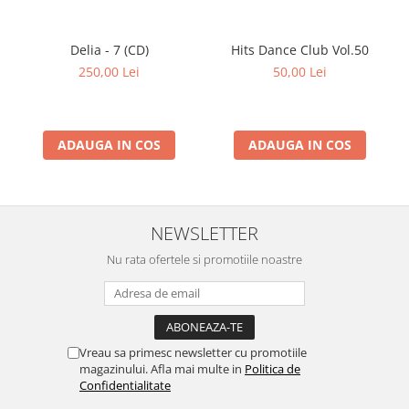
1-
Eddy Arnold
–
I'm Thinking Tonight Of My
21
Blue Eyes
Delia - 7 (CD)
Hits Dance Club Vol.50
1-
Hank Thompson
–
I Recall A Gypsy Woman
250,00 Lei
50,00 Lei
22
1-
Jeannie C. Riley
–
The Girl Most Likely
23
ADAUGA IN COS
ADAUGA IN COS
1-
T. Graham Brown
–
Hell And High Water
24
1-
Don Williams (2)
–
Tulsa Time (Live)
25
NEWSLETTER
2-
Merle Haggard
–
Okie From Muskogee
Nu rata ofertele si promotiile noastre
1
2-
Sandy Posey
–
Born A Woman
2
Vreau sa primesc newsletter cu promotiile
2-
Johnny Lee (3)
–
Lookin' For Love
magazinului. Afla mai multe in
Politica de
3
Confidentialitate
2-
Mickey Gilley
–
She Called Me Baby