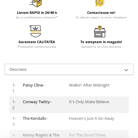
Livram RAPID in 24/48 h
Contacteaza-ne!
de la confirmarea comenzii*
Iti oferim suport la orice intrebare
Garantam CALITATEA
Te asteptam in magazin!
Produselor comercializate
Suntem la un click distanta
Descriere
1-
Patsy Cline
–
Walkin' After Midnight
1
1-
Conway Twitty
–
It's Only Make Believe
2
1-
The Kendalls
–
Heaven's Just A Sin Away
3
1-
Kenny Rogers & The
For The Good Times