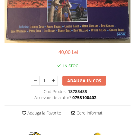
Discuri vinil 7' (mici)
Patriotice
Patriotice
Viniluri Românești
Colecția Electrecord
40,00 Lei
IN STOC
ADAUGA IN COS
Cod Produs:
18785485
Ai nevoie de ajutor?
0755100402
Adauga la Favorite
Cere informatii