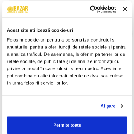
4
First Edition
–
1-
Wanda Jackson
–
I Fall To Pieces
5
VEZI MAI MULT
1-
Johnny Paycheck
–
Take This Job And Shove It
Acest site utilizează cookie-uri
Stare Disc:
Near Mint (NM or M-)
6
Stare Coperta:
Near Mint (NM or M-)Very Good Plus (VG+)
Folosim cookie-uri pentru a personaliza conținutul și 
1-
Jim Reeves
–
Have I Told You Lately That I
Informatii conformitate produs
anunțurile, pentru a oferi funcții de rețele sociale și pentru 
7
Love You (Live)
a analiza traficul. De asemenea, le oferim partenerilor de 
Review-uri
(0)
rețele sociale, de publicitate și de analize informații cu 
1-
Johnny Cash
–
Folsom Prison Blues (Live)
8
privire la modul în care folosiți site-ul nostru. Aceștia le 
pot combina cu alte informații oferite de dvs. sau culese 
1-
Roger Miller
–
Dang Me
în urma folosirii serviciilor lor.
9
PRODUSE ALTERNATIVE
1-
Dottie West
–
D.I.V.O.R.C.E.
10
Afişare
Delia - 7 (CD)
Madonna - Music , (CD)
-30%
1-
Lee Greenwood
–
I.O.U.
11
250,00 Lei
19,99 Lei
13,99 Lei
Permite toate
1-
Mickey Gilley
–
Crazy Arms
12