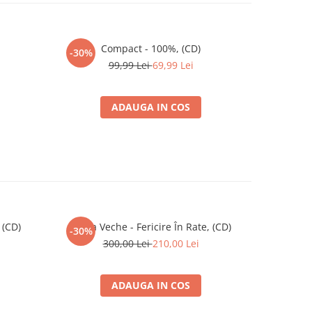
Compact - 100%, (CD)
Robbie Wi
-30%
-30%
99,99 Lei
69,99 Lei
ADAUGA IN COS
 (CD)
Vama Veche - Fericire În Rate, (CD)
Laura And
-30%
300,00 Lei
210,00 Lei
ADAUGA IN COS