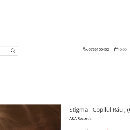
0755100402
0,00
Stigma - Copilul Rău , 
A&A Records