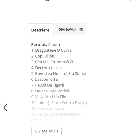
Review-uri
(0)
Descriere
Format:
Album
1. Dragostea-i O Curvă
2. Copilul Rău
3. Cea Mai Frumoasă Zi
4. Deci Am Ucis-o
5. Povestea Noastră S-a Sfârșit
6. Lăacomia Ta
7. Pauză De Țigară
8. De-ar Curge Vodkă
9. Viața Nu-i Un Film
10. Inimi Și Flori (Pentru Proști)
11. Flori Carnivore
12. Strigă Dacă Te-ai Născut
Bonus Track
13. Dragostea (Radio Edit)
VEZI MAI MULT