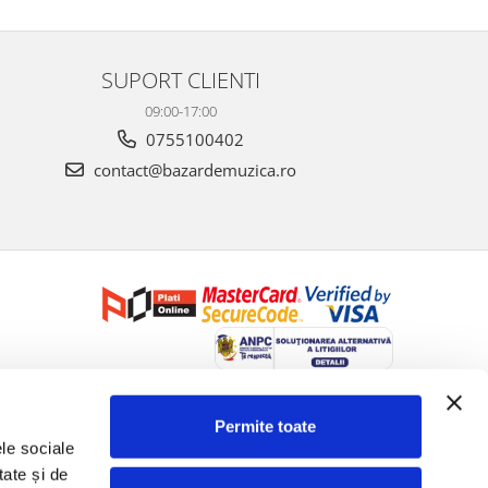
SUPORT CLIENTI
09:00-17:00
0755100402
contact@bazardemuzica.ro
Creat cu ❤ și cu 🧠 de Dan Trifan iar
Platforma E-commerce by
Gomag
Permite toate
le sociale 
ate și de 