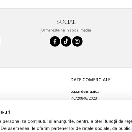
SOCIAL
Urmareste-ne in social media
DATE COMERCIALE
bazardemuzica
J40/20848/2023
49060668
Strada Doctor Louis Pasteur
ie-uri
65
personaliza conținutul și anunțurile, pentru a oferi funcții de rețe
Bucharest, București
. De asemenea, le oferim partenerilor de rețele sociale, de publicit