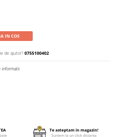
A IN COS
ie de ajutor?
0755100402
informatii
TEA
Te asteptam in magazin!
zate
Suntem la un click distanta