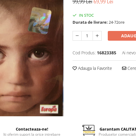
99,99 Lei
69,99 Lei
IN STOC
Durata de livrare:
24-72ore
ADAUG
Cod Produs:
16823385
Ai nevo
Adauga la Favorite
Cere 
Contacteaza-ne!
Garantam CALITA
Iti oferim suport la orice intrebare
Produselor comerciali