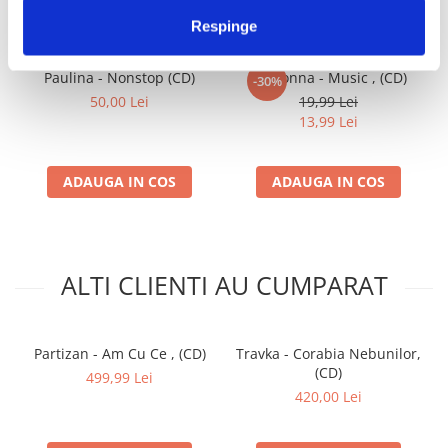
IMPREUNA
Respinge
Paulina - Nonstop (CD)
Madonna - Music , (CD)
-30%
50,00 Lei
19,99 Lei
13,99 Lei
ADAUGA IN COS
ADAUGA IN COS
ALTI CLIENTI AU CUMPARAT
Partizan - Am Cu Ce , (CD)
Travka - Corabia Nebunilor,
(CD)
499,99 Lei
420,00 Lei