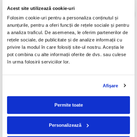
Informatii conformitate produs
Acest site utilizează cookie-uri
Review-uri
(0)
Folosim cookie-uri pentru a personaliza conținutul și 
anunțurile, pentru a oferi funcții de rețele sociale și pentru 
a analiza traficul. De asemenea, le oferim partenerilor de 
rețele sociale, de publicitate și de analize informații cu 
PRODUSE ALTERNATIVE
privire la modul în care folosiți site-ul nostru. Aceștia le 
pot combina cu alte informații oferite de dvs. sau culese 
în urma folosirii serviciilor lor.
Pârnaie – Liberi (CD)
Vank - Voyeur (CD)
60,00 Lei
9,99 Lei
Afişare
ADAUGA IN COS
ADAUGA IN COS
Permite toate
Personalizează
FRECVENT CUMPARATE