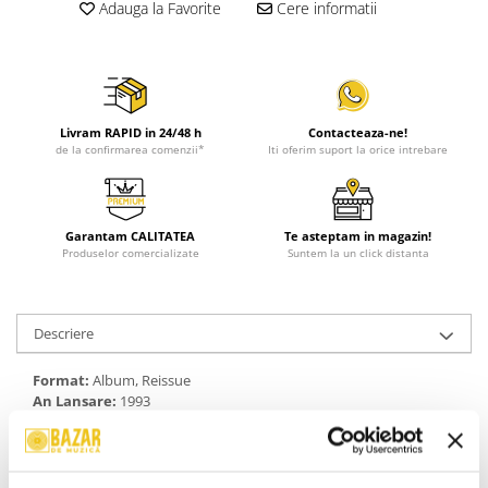
Adauga la Favorite
Cere informatii
Livram RAPID in 24/48 h
Contacteaza-ne!
de la confirmarea comenzii*
Iti oferim suport la orice intrebare
Garantam CALITATEA
Te asteptam in magazin!
Produselor comercializate
Suntem la un click distanta
Descriere
Format:
Album, Reissue
An Lansare:
1993
Stil:
Prog Rock
Stare Disc:
Mint (M)
Stare Coperta:
Near Mint (NM or M-)