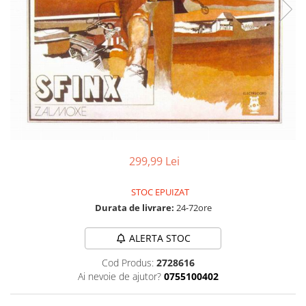
Discuri vinil 7' (mici)
Patriotice
Patriotice
Viniluri Românești
Colecția Electrecord
299,99 Lei
STOC EPUIZAT
Durata de livrare:
24-72ore
ALERTA STOC
Cod Produs:
2728616
Ai nevoie de ajutor?
0755100402