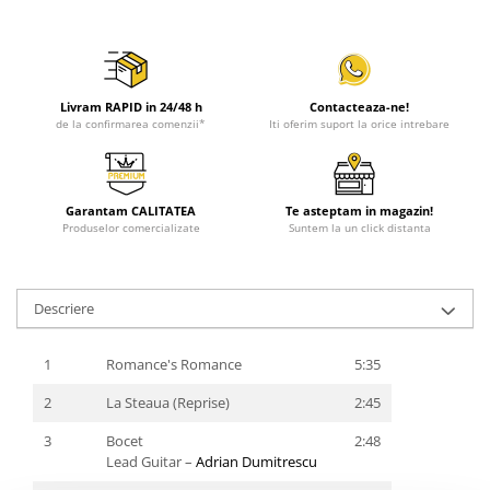
Livram RAPID in 24/48 h
Contacteaza-ne!
de la confirmarea comenzii*
Iti oferim suport la orice intrebare
Garantam CALITATEA
Te asteptam in magazin!
Produselor comercializate
Suntem la un click distanta
Descriere
1
Romance's Romance
5:35
2
La Steaua (Reprise)
2:45
3
Bocet
2:48
Lead Guitar –
Adrian Dumitrescu