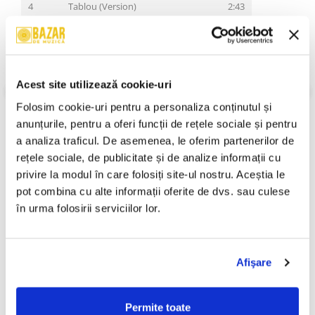
4
Tablou (Version)
2:43
5
Byron
2:10
Music By, Performer –
Dan Byron
6
Winter's Ballad
2:53
Acoustic Guitar –
Dan Byron
Acest site utilizează cookie-uri
VEZI MAI MULT
Folosim cookie-uri pentru a personaliza conținutul și 
7
Inger Diform
5:34
Stare Disc:
Near Mint (NM or M-)
Lead Guitar –
Adrian Dumitrescu
anunțurile, pentru a oferi funcții de rețele sociale și pentru 
Stare Coperta:
Near Mint (NM or M-)
a analiza traficul. De asemenea, le oferim partenerilor de 
8
Tablou
2:15
Informatii conformitate produs
rețele sociale, de publicitate și de analize informații cu 
9
La Steaua / Noaptea Vesnicei Uitari
5:03
privire la modul în care folosiți site-ul nostru. Aceștia le 
Review-uri
(0)
pot combina cu alte informații oferite de dvs. sau culese 
10
Pina Nu Pier
3:00
în urma folosirii serviciilor lor.
11
Geniu Pustiu (Outro)
1:54
PRODUSE ALTERNATIVE
Afişare
Pârnaie – Liberi (CD)
Iris - Legenda Merge Mai
-30%
Permite toate
Departe , (CD)
60,00 Lei