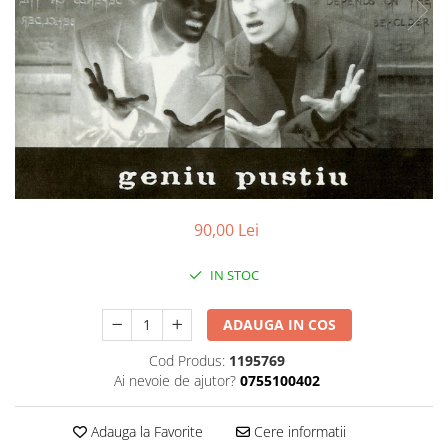
Discuri vinil 7' (mici)
Patriotice
Patriotice
Viniluri Românești
Colecția Electrecord
90,00 Lei
IN STOC
ADAUGA IN COS
Cod Produs:
1195769
Ai nevoie de ajutor?
0755100402
Adauga la Favorite
Cere informatii