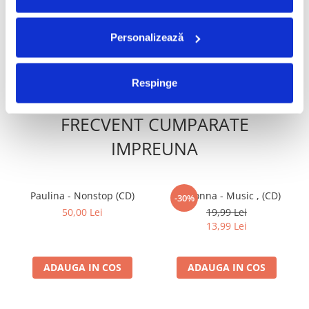
49,99 Lei
34,99 Lei
Personalizează
ADAUGA IN COS
ADAUGA IN COS
Respinge
FRECVENT CUMPARATE
IMPREUNA
Paulina - Nonstop (CD)
Madonna - Music , (CD)
-30%
50,00 Lei
19,99 Lei
13,99 Lei
ADAUGA IN COS
ADAUGA IN COS