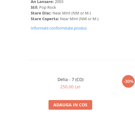
An Lansare:
2003
8
Fluier
Stil:
Pop Rock
Guest –
Gusti Costinescu
*,
Radu Grațian
*,
G
Stare Disc:
Near Mint (NM or M-)
Stare Coperta:
Near Mint (NM or M-)
9
Dragostea-i Un Biscuit În Formă De Stea (D
Informatii conformitate produs
10
Shock
Guest –
Ștefan Corbu
11
Ploaia Și Noi
Guest –
Gusti Costinescu
*,
Radu Grațian
*,
G
Lyrics By –
Flavia Buref
Music By –
Vasile Vasilache Jr.
*
Vocals [Insert] –
Doina Badea
12
Câinii Simt Oamenii, Oamenii Ce Simt?
Delia - 7 (CD)
-30%
250,00 Lei
13
A Doua (Versiune)
Guest –
George Costinescu
ADAUGA IN COS
Video
Dragostea-i Un Biscuit În Formă De Stea