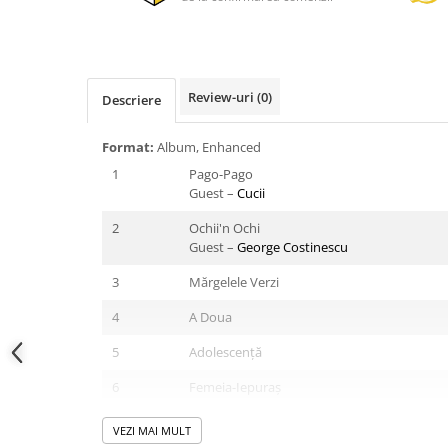
Review-uri
(0)
Descriere
Format:
Album, Enhanced
1
Pago-Pago
Guest –
Cucii
2
Ochii'n Ochi
Guest –
George Costinescu
3
Mărgelele Verzi
4
A Doua
5
Adolescență
6
Femeia-Iepuraș
7
Gest După Gest
VEZI MAI MULT