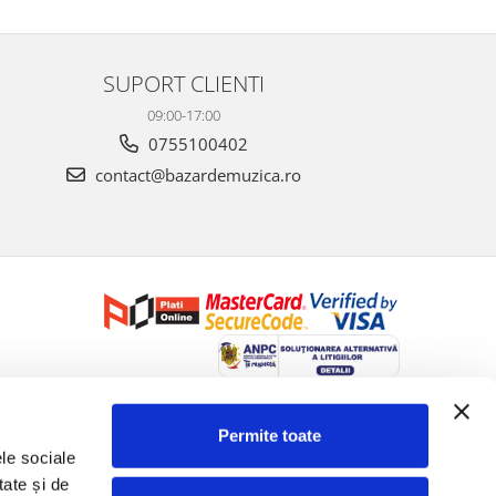
SUPORT CLIENTI
09:00-17:00
0755100402
contact@bazardemuzica.ro
Creat cu ❤ și cu 🧠 de Dan Trifan iar
Platforma E-commerce by
Gomag
Permite toate
le sociale 
ate și de 