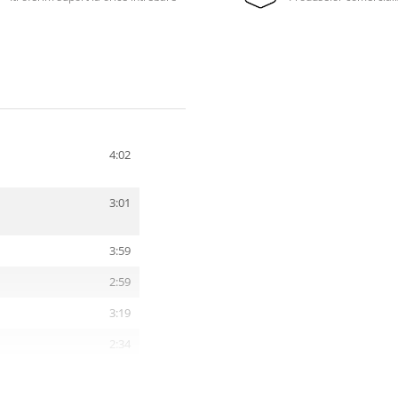
4:02
3:01
3:59
2:59
3:19
2:34
3:01