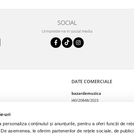
SOCIAL
Urmareste-ne in social media
DATE COMERCIALE
bazardemuzica
J40/20848/2023
49060668
Strada Doctor Louis Pasteur
ie-uri
65
personaliza conținutul și anunțurile, pentru a oferi funcții de rețe
Bucharest, București
. De asemenea, le oferim partenerilor de rețele sociale, de publicit