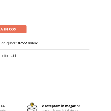
A IN COS
e de ajutor?
0755100402
informatii
TEA
Te asteptam in magazin!
zate
Suntem la un click distanta