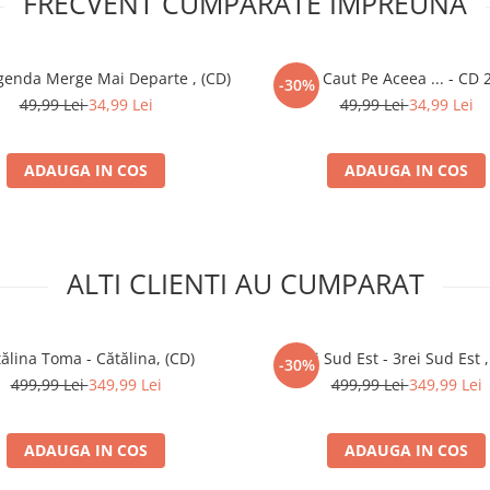
FRECVENT CUMPARATE IMPREUNA
Legenda Merge Mai Departe , (CD)
Eu O Caut Pe Aceea ... - CD 2
-30%
49,99 Lei
34,99 Lei
49,99 Lei
34,99 Lei
ADAUGA IN COS
ADAUGA IN COS
ALTI CLIENTI AU CUMPARAT
ălina Toma - Cătălina, (CD)
3rei Sud Est - 3rei Sud Est ,
-30%
499,99 Lei
349,99 Lei
499,99 Lei
349,99 Lei
ADAUGA IN COS
ADAUGA IN COS