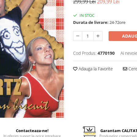
299,99 Lei
209,99 Lei
IN STOC
Durata de livrare:
24-72ore
ADAUG
Cod Produs:
4770190
Ai nevoi
Adauga la Favorite
Cere 
Contacteaza-ne!
Garantam CALITA
Iti oferim suport la orice intrebare
Produselor comerciali