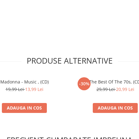
2:57
eorge Costinescu
e Undeva De Sus)
3:29
3:15
3:42
eorge Costinescu
PRODUSE ALTERNATIVE
Madonna - Music , (CD)
3:32
The Best Of The 70s, (C
-30%
19,99 Lei
13,99 Lei
29,99 Lei
20,99 Lei
2:58
ADAUGA IN COS
ADAUGA IN COS