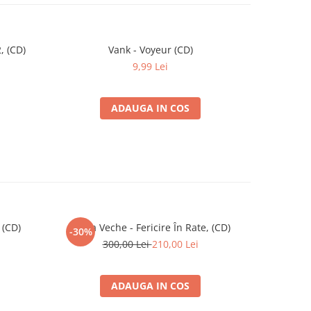
, (CD)
Vank - Voyeur (CD)
N-ați 
-30%
9,99 Lei
ADAUGA IN COS
 (CD)
Vama Veche - Fericire În Rate, (CD)
Chicano
-30%
300,00 Lei
210,00 Lei
ADAUGA IN COS