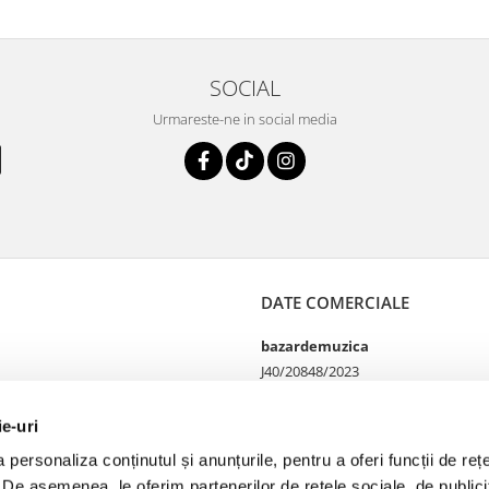
SOCIAL
Urmareste-ne in social media
DATE COMERCIALE
bazardemuzica
J40/20848/2023
49060668
Strada Doctor Louis Pasteur
ie-uri
65
personaliza conținutul și anunțurile, pentru a oferi funcții de rețe
Bucharest, București
. De asemenea, le oferim partenerilor de rețele sociale, de publicit