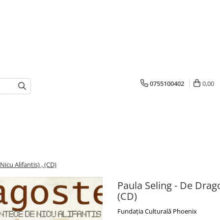
0755100402
0,00
icu Alifantis) , (CD)
Paula Seling - De Drago
(CD)
Fundația Culturală Phoenix