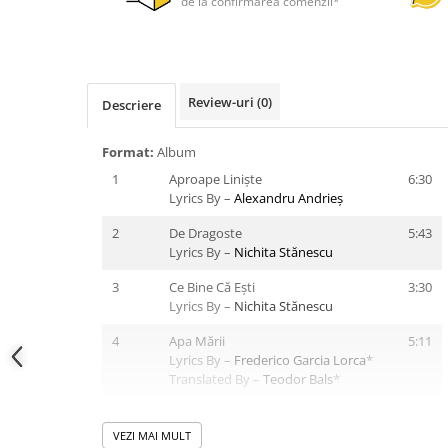
de la confirmarea comenzii*
Review-uri
(0)
Descriere
Format:
Album
1
Aproape Liniște
6:30
Lyrics By –
Alexandru Andrieș
2
De Dragoste
5:43
Lyrics By –
Nichita Stănescu
3
Ce Bine Că Ești
3:30
Lyrics By –
Nichita Stănescu
4
Apa Mării
5:11
Lyrics By –
Frederico Garcia Lorca
*
Translated By –
Teodor Bals
*
5
Luna În Câmp
4:19
Lyrics By –
Nichita Stănescu
VEZI MAI MULT