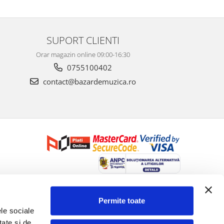
SUPORT CLIENTI
Orar magazin online 09:00-16:30
0755100402
contact@bazardemuzica.ro
Creat cu ❤ și cu 🧠 de Dan Trifan iar
Platforma E-commerce by
Gomag
Permite toate
le sociale 
ate și de 