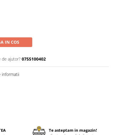
A IN COS
e de ajutor?
0755100402
informatii
TEA
Te asteptam in magazin!