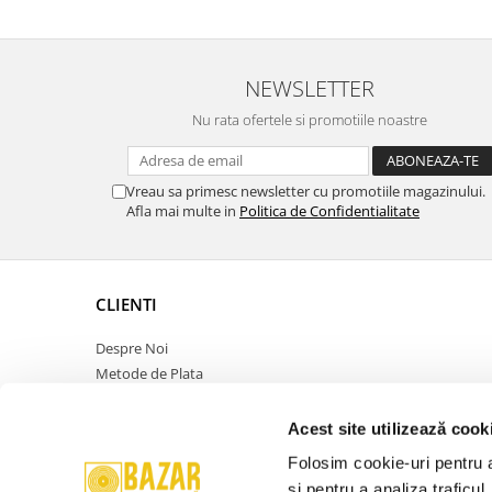
NEWSLETTER
Nu rata ofertele si promotiile noastre
Vreau sa primesc newsletter cu promotiile magazinului.
Afla mai multe in
Politica de Confidentialitate
CLIENTI
Despre Noi
Metode de Plata
Politica de Retur
Politica de Confidentialitate
Acest site utilizează cook
Politica Cookies
Folosim cookie-uri pentru a 
Termeni si Conditii
și pentru a analiza traficul