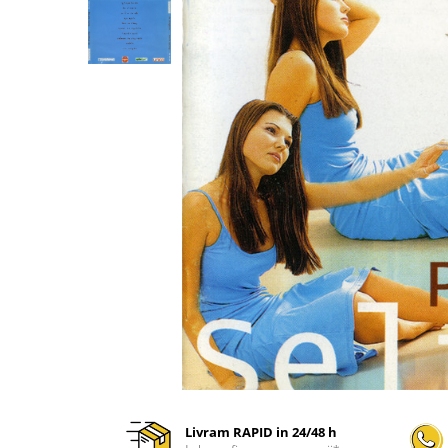
Discuri vinil 7' (mici)
Patriotice
Patriotice
Viniluri Românești
Colecția Electrecord
Livram RAPID in 24/48 h