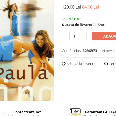
120,00 Lei
84,00 Lei
IN STOC
Durata de livrare:
24-72ore
ADAUG
Cod Produs:
5296973
Ai nevoi
Adauga la Favorite
Cere 
Contacteaza-ne!
Garantam CALITA