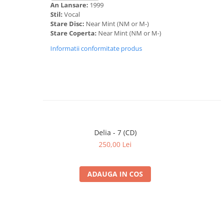
An Lansare:
1999
6
Ajunul Din Copilărie
4:11
Stil:
Vocal
Lyrics By –
Sigurdur Sigurdsson
*
Stare Disc:
Near Mint (NM or M-)
Translated By –
Veronica Porumbacu
Stare Coperta:
Near Mint (NM or M-)
7
Romanță Mică
4:00
Informatii conformitate produs
Acoustic Guitar –
Nicu Alifantis
Lyrics By –
George Pruteanu
8
Cafeaua De Dimineață
3:46
Lyrics By –
Jacques Prevert
*
Translated By –
Gellu Naum
9
Umbra
4:14
Lyrics By –
Adrian Păunescu
Delia - 7 (CD)
250,00 Lei
10
Vine Noaptea
5:50
Lyrics By –
Radu Stanca
ADAUGA IN COS