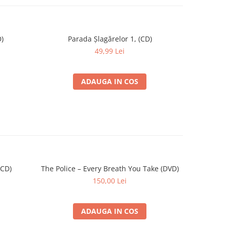
)
Parada Șlagărelor 1, (CD)
49,99 Lei
ADAUGA IN COS
(CD)
The Police – Every Breath You Take (DVD)
-30%
150,00 Lei
1
ADAUGA IN COS